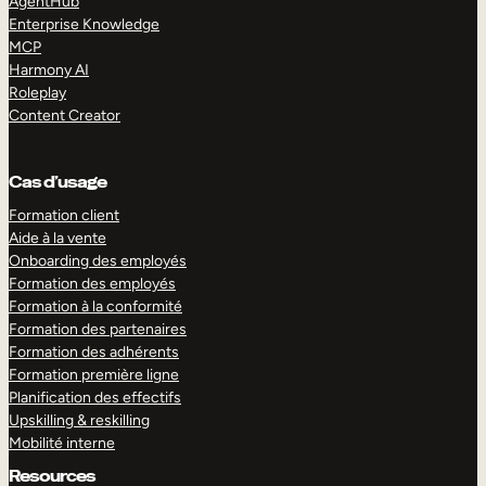
AgentHub
Enterprise Knowledge
MCP
Harmony AI
Roleplay
Content Creator
Cas d’usage
Formation client
Aide à la vente
Onboarding des employés
Formation des employés
Formation à la conformité
Formation des partenaires
Formation des adhérents
Formation première ligne
Planification des effectifs
Upskilling & reskilling
Mobilité interne
Resources