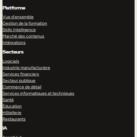
Platforme
Vue d’ensemble
Gestion de la formation
Skills Intelligence
Marché des contenus
Intégrations
Secteurs
Logiciels
Industrie manufacturiere
Services financiers
Secteur publique
Commerce de détail
Services informatiques et techniques
Santé
Éducation
Hôtellerie
Restaurants
IA