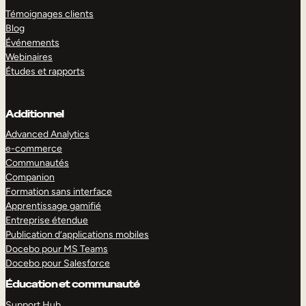
Témoignages clients
Blog
Événements
Webinaires
Études et rapports
Additionnel
Advanced Analytics
e-commerce
Communautés
Companion
Formation sans interface
Apprentissage gamifié
Entreprise étendue
Publication d’applications mobiles
Docebo pour MS Teams
Docebo pour Salesforce
Éducation et communauté
Support Hub