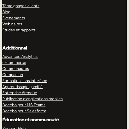
Témoignages clients
Blog
Événements
Webinaires
Études et rapports
Additionnel
Advanced Analytics
e-commerce
Communautés
Companion
Formation sans interface
Apprentissage gamifié
Entreprise étendue
Publication d’applications mobiles
Docebo pour MS Teams
Docebo pour Salesforce
Éducation et communauté
Support Hub