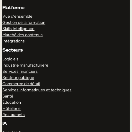
Platforme
Vue d’ensemble
Gestion de la formation
Skills Intelligence
Marché des contenus
Intégrations
Secteurs
Logiciels
Industrie manufacturiere
Services financiers
Secteur publique
Commerce de détail
Services informatiques et techniques
Santé
Éducation
Hôtellerie
Restaurants
IA