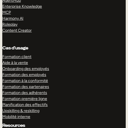
AgentHub
Enterprise Knowledge
MCP
Harmony AI
Roleplay
Content Creator
Cas d’usage
Formation client
Aide à la vente
Onboarding des employés
Formation des employés
Formation à la conformité
Formation des partenaires
Formation des adhérents
Formation première ligne
Planification des effectifs
Upskilling & reskilling
Mobilité interne
Resources