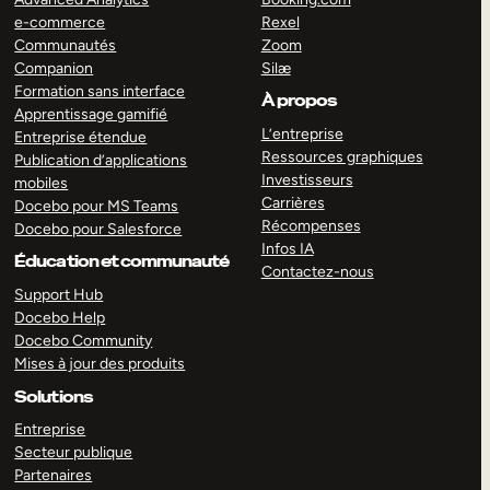
e-commerce
Rexel
Communautés
Zoom
Companion
Silæ
Formation sans interface
À propos
Apprentissage gamifié
L’entreprise
Entreprise étendue
Ressources graphiques
Publication d’applications
Investisseurs
mobiles
Carrières
Docebo pour MS Teams
Récompenses
Docebo pour Salesforce
Infos IA
Éducation et communauté
Contactez-nous
Support Hub
Docebo Help
Docebo Community
Mises à jour des produits
Solutions
Entreprise
Secteur publique
Partenaires