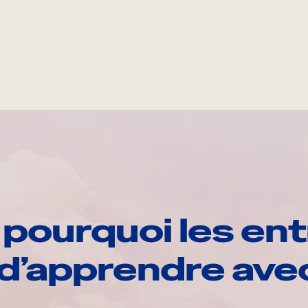
pourquoi les ent
d’apprendre av