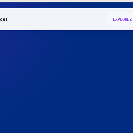
ces
EXPLOREZ
és
on fonctio
té
e
 preuve.