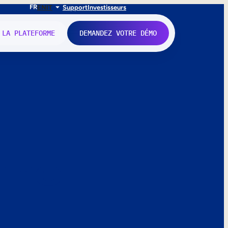
FR
EN
IT
Support
Investisseurs
 LA PLATEFORME
DEMANDEZ VOTRE DÉMO
nne.