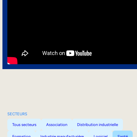
SECTEURS
Tous secteurs
Association
Distribution industrielle
Formation
Industrie manufacturière
Logiciel
Santé