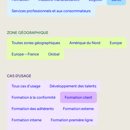
Services professionnels et aux consommateurs
ZONE GÉOGRAPHIQUE
Toutes zones géographiques
Amérique du Nord
Europe
Europe – France
Global
CAS D’USAGE
Tous cas d'usage
Développement des talents
Formation à la conformité
Formation client
Formation des adhérents
Formation externe
Formation interne
Formation première ligne