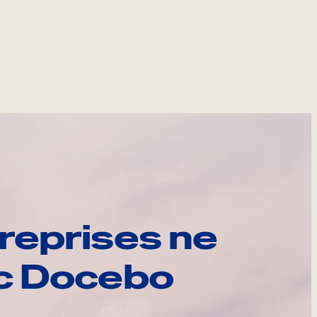
reprises ne
ec Docebo