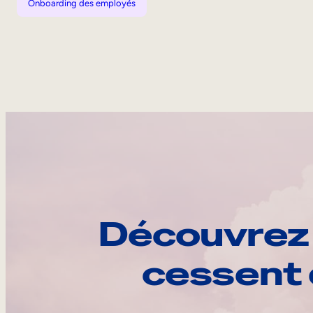
Onboarding des employés
Découvrez 
cessent 