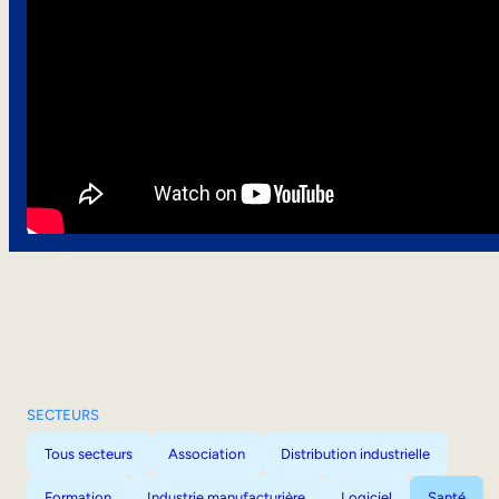
SECTEURS
Tous secteurs
Association
Distribution industrielle
Formation
Industrie manufacturière
Logiciel
Santé