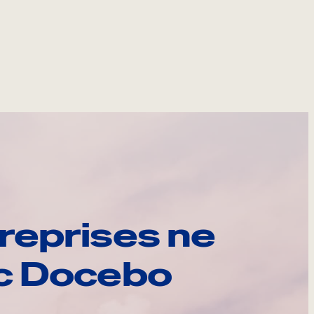
reprises ne
ec Docebo