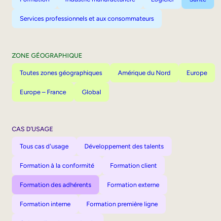
Services professionnels et aux consommateurs
ZONE GÉOGRAPHIQUE
Toutes zones géographiques
Amérique du Nord
Europe
Europe – France
Global
CAS D’USAGE
Tous cas d'usage
Développement des talents
Formation à la conformité
Formation client
Formation des adhérents
Formation externe
Formation interne
Formation première ligne