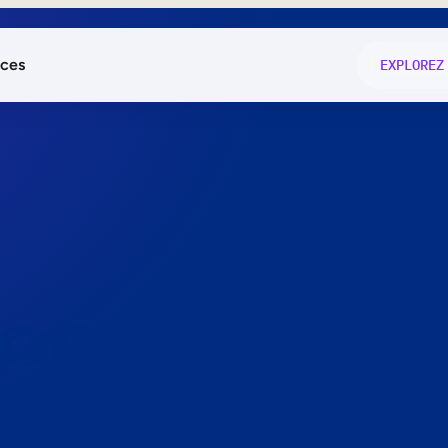
ces
EXPLOREZ
és
on fonctio
té
e
 preuve.