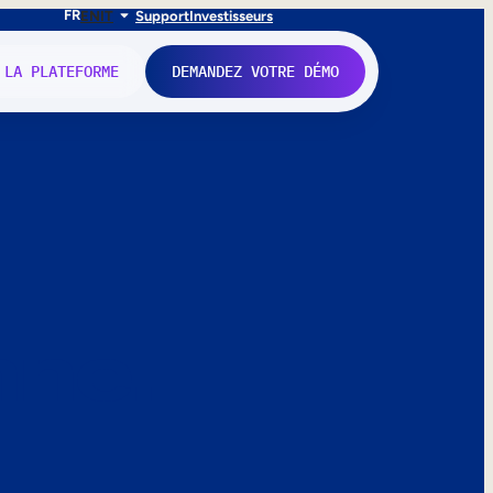
FR
EN
IT
Support
Investisseurs
 LA PLATEFORME
DEMANDEZ VOTRE DÉMO
nne.