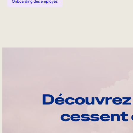
Onboarding des employés
Découvrez 
cessent 