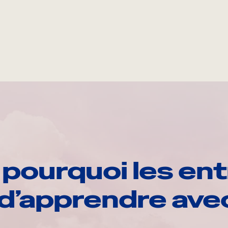
pourquoi les ent
d’apprendre av