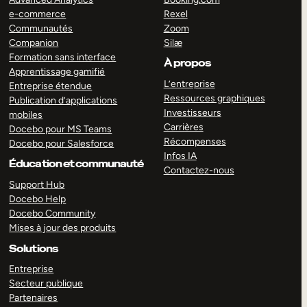
e-commerce
Rexel
Communautés
Zoom
Companion
Silæ
Formation sans interface
À propos
Apprentissage gamifié
L’entreprise
Entreprise étendue
Ressources graphiques
Publication d’applications
Investisseurs
mobiles
Carrières
Docebo pour MS Teams
Récompenses
Docebo pour Salesforce
Infos IA
Éducation et communauté
Contactez-nous
Support Hub
Docebo Help
Docebo Community
Mises à jour des produits
Solutions
Entreprise
Secteur publique
Partenaires