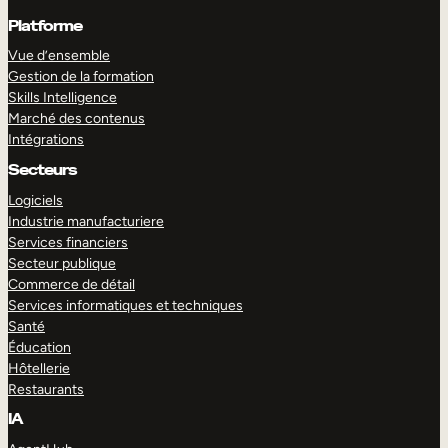
Platforme
Vue d’ensemble
Gestion de la formation
Skills Intelligence
Marché des contenus
Intégrations
Secteurs
Logiciels
Industrie manufacturiere
Services financiers
Secteur publique
Commerce de détail
Services informatiques et techniques
Santé
Éducation
Hôtellerie
Restaurants
IA