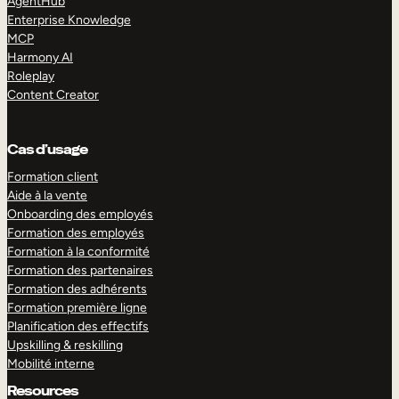
AgentHub
Enterprise Knowledge
MCP
Harmony AI
Roleplay
Content Creator
Cas d’usage
Formation client
Aide à la vente
Onboarding des employés
Formation des employés
Formation à la conformité
Formation des partenaires
Formation des adhérents
Formation première ligne
Planification des effectifs
Upskilling & reskilling
Mobilité interne
Resources