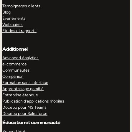
Témoignages clients
Blog
Événements
Webinaires
Études et rapports
Additionnel
Advanced Analytics
e-commerce
Communautés
Companion
Formation sans interface
Apprentissage gamifié
Entreprise étendue
Publication d’applications mobiles
Docebo pour MS Teams
Docebo pour Salesforce
Éducation et communauté
Support Hub