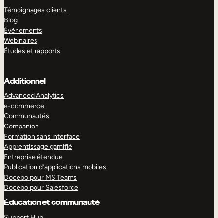
Témoignages clients
Blog
Événements
Webinaires
Études et rapports
Additionnel
Advanced Analytics
e-commerce
Communautés
Companion
Formation sans interface
Apprentissage gamifié
Entreprise étendue
Publication d’applications mobiles
Docebo pour MS Teams
Docebo pour Salesforce
Éducation et communauté
Support Hub