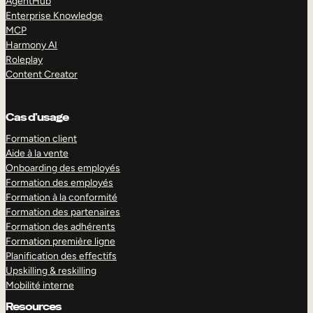
AgentHub
Enterprise Knowledge
MCP
Harmony AI
Roleplay
Content Creator
Cas d’usage
Formation client
Aide à la vente
Onboarding des employés
Formation des employés
Formation à la conformité
Formation des partenaires
Formation des adhérents
Formation première ligne
Planification des effectifs
Upskilling & reskilling
Mobilité interne
Resources