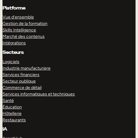
Platforme
Vue d’ensemble
Gestion de la formation
Skills Intelligence
Marché des contenus
Intégrations
Secteurs
Logiciels
Industrie manufacturiere
Services financiers
Secteur publique
Commerce de détail
Services informatiques et techniques
Santé
Éducation
Hôtellerie
Restaurants
IA