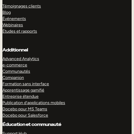
Témoignages clients
Blog
Événements
Webinaires
Études et rapports
Additionnel
Advanced Analytics
e-commerce
Communautés
Companion
Formation sans interface
Apprentissage gamifié
Entreprise étendue
Publication d’applications mobiles
Docebo pour MS Teams
Docebo pour Salesforce
Éducation et communauté
Support Hub