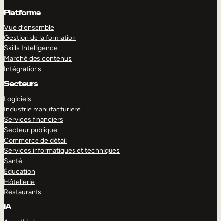
Platforme
Vue d’ensemble
Gestion de la formation
Skills Intelligence
Marché des contenus
Intégrations
Secteurs
Logiciels
Industrie manufacturiere
Services financiers
Secteur publique
Commerce de détail
Services informatiques et techniques
Santé
Éducation
Hôtellerie
Restaurants
IA