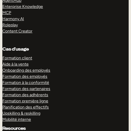
AgentHub
Enterprise Knowledge
MCP
Harmony AI
Roleplay
Content Creator
Cas d’usage
Formation client
Aide à la vente
Onboarding des employés
Formation des employés
Formation à la conformité
Formation des partenaires
Formation des adhérents
Formation première ligne
Planification des effectifs
Upskilling & reskilling
Mobilité interne
Resources