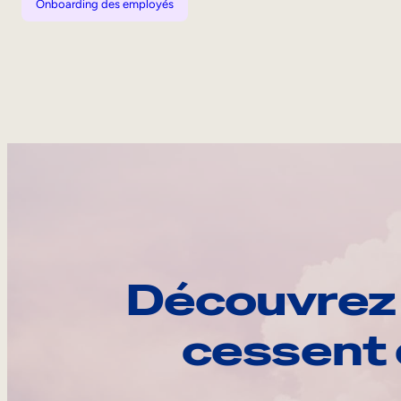
Onboarding des employés
Découvrez 
cessent 