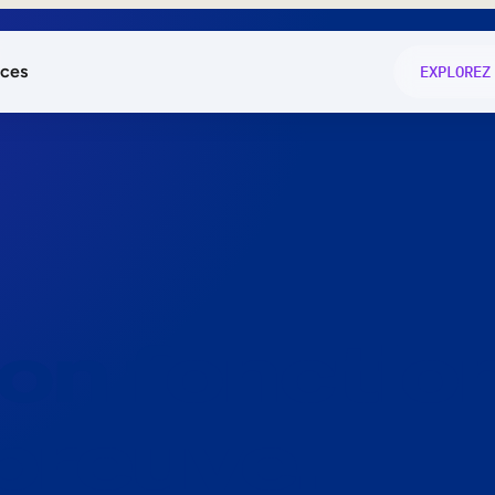
ces
EXPLOREZ
és
on fonctio
té
e
 preuve.