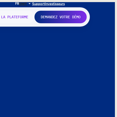
FR
EN
IT
Support
Investisseurs
 LA PLATEFORME
DEMANDEZ VOTRE DÉMO
nne.