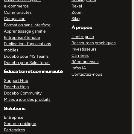
e-commerce
Rexel
Communautés
Zoom
Companion
Silæ
Formation sans interface
À propos
Apprentissage gamifié
L’entreprise
Entreprise étendue
Ressources graphiques
Publication d’applications
Investisseurs
mobiles
Carrières
Docebo pour MS Teams
Récompenses
Docebo pour Salesforce
Infos IA
Éducation et communauté
Contactez-nous
Support Hub
Docebo Help
Docebo Community
Mises à jour des produits
Solutions
Entreprise
Secteur publique
Partenaires