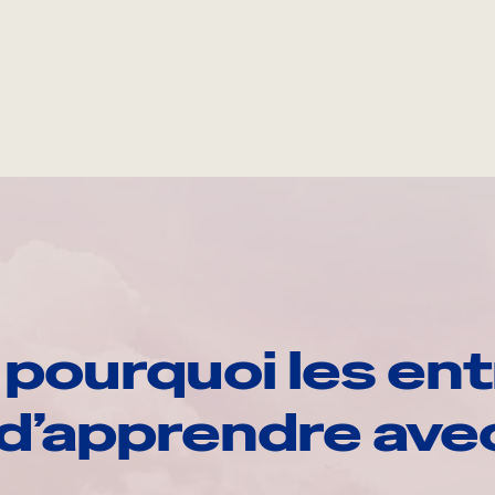
pourquoi les ent
d’apprendre av