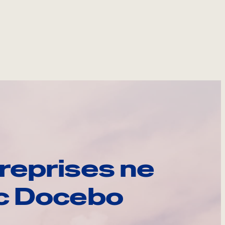
reprises ne
ec Docebo