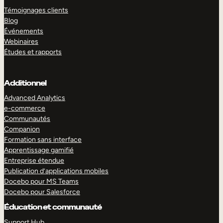
Témoignages clients
Blog
Événements
Webinaires
Études et rapports
Additionnel
Advanced Analytics
e-commerce
Communautés
Companion
Formation sans interface
Apprentissage gamifié
Entreprise étendue
Publication d’applications mobiles
Docebo pour MS Teams
Docebo pour Salesforce
Éducation et communauté
Support Hub