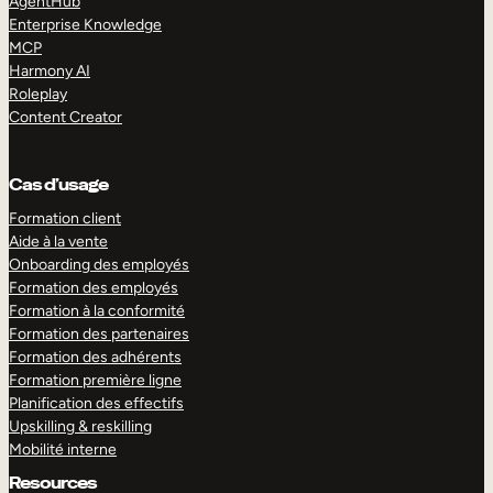
AgentHub
Enterprise Knowledge
MCP
Harmony AI
Roleplay
Content Creator
Cas d’usage
Formation client
Aide à la vente
Onboarding des employés
Formation des employés
Formation à la conformité
Formation des partenaires
Formation des adhérents
Formation première ligne
Planification des effectifs
Upskilling & reskilling
Mobilité interne
Resources