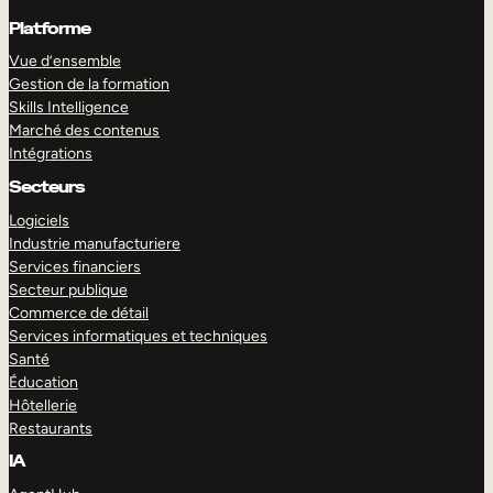
Platforme
Vue d’ensemble
Gestion de la formation
Skills Intelligence
Marché des contenus
Intégrations
Secteurs
Logiciels
Industrie manufacturiere
Services financiers
Secteur publique
Commerce de détail
Services informatiques et techniques
Santé
Éducation
Hôtellerie
Restaurants
IA