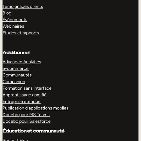
Témoignages clients
Blog
Événements
Webinaires
Études et rapports
Additionnel
Advanced Analytics
e-commerce
Communautés
Companion
Formation sans interface
Apprentissage gamifié
Entreprise étendue
Publication d’applications mobiles
Docebo pour MS Teams
Docebo pour Salesforce
Éducation et communauté
Support Hub