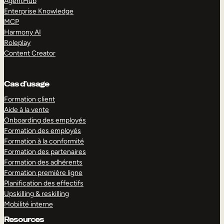
AgentHub
Enterprise Knowledge
MCP
Harmony AI
Roleplay
Content Creator
Cas d’usage
Formation client
Aide à la vente
Onboarding des employés
Formation des employés
Formation à la conformité
Formation des partenaires
Formation des adhérents
Formation première ligne
Planification des effectifs
Upskilling & reskilling
Mobilité interne
Resources