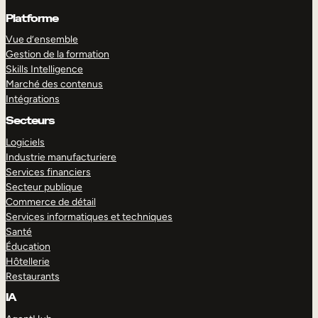
Platforme
Vue d’ensemble
Gestion de la formation
Skills Intelligence
Marché des contenus
Intégrations
Secteurs
Logiciels
Industrie manufacturiere
Services financiers
Secteur publique
Commerce de détail
Services informatiques et techniques
Santé
Éducation
Hôtellerie
Restaurants
IA