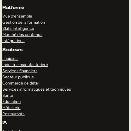
Platforme
Vue d’ensemble
Gestion de la formation
Skills Intelligence
Marché des contenus
Intégrations
Secteurs
Logiciels
Industrie manufacturiere
Services financiers
Secteur publique
Commerce de détail
Services informatiques et techniques
Santé
Éducation
Hôtellerie
Restaurants
IA