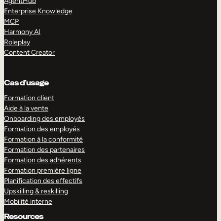
AgentHub
Enterprise Knowledge
MCP
Harmony AI
Roleplay
Content Creator
Cas d’usage
Formation client
Aide à la vente
Onboarding des employés
Formation des employés
Formation à la conformité
Formation des partenaires
Formation des adhérents
Formation première ligne
Planification des effectifs
Upskilling & reskilling
Mobilité interne
Resources