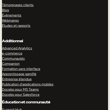
Témoignages clients
Blog
Événements
Webinaires
Études et rapports
Additionnel
Advanced Analytics
e-commerce
Communautés
Companion
Formation sans interface
Apprentissage gamifié
Entreprise étendue
Publication d’applications mobiles
Docebo pour MS Teams
Docebo pour Salesforce
Éducation et communauté
Support Hub