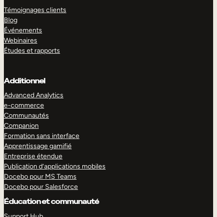
Témoignages clients
Blog
Événements
Webinaires
Études et rapports
Additionnel
Advanced Analytics
e-commerce
Communautés
Companion
Formation sans interface
Apprentissage gamifié
Entreprise étendue
Publication d’applications mobiles
Docebo pour MS Teams
Docebo pour Salesforce
Éducation et communauté
Support Hub