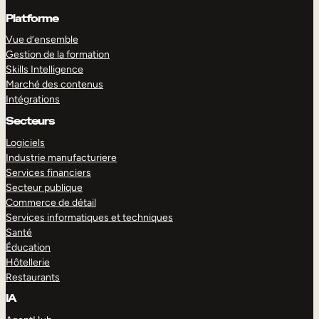
Platforme
Vue d’ensemble
Gestion de la formation
Skills Intelligence
Marché des contenus
Intégrations
Secteurs
Logiciels
Industrie manufacturiere
Services financiers
Secteur publique
Commerce de détail
Services informatiques et techniques
Santé
Éducation
Hôtellerie
Restaurants
IA