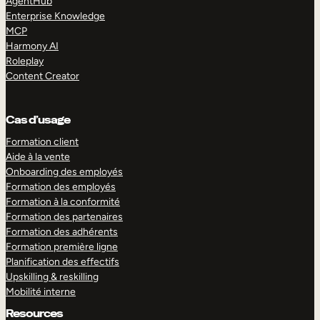
AgentHub
Enterprise Knowledge
MCP
Harmony AI
Roleplay
Content Creator
Cas d’usage
Formation client
Aide à la vente
Onboarding des employés
Formation des employés
Formation à la conformité
Formation des partenaires
Formation des adhérents
Formation première ligne
Planification des effectifs
Upskilling & reskilling
Mobilité interne
Resources