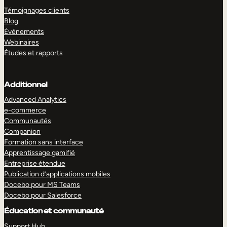
Témoignages clients
Blog
Événements
Webinaires
Études et rapports
Additionnel
Advanced Analytics
e-commerce
Communautés
Companion
Formation sans interface
Apprentissage gamifié
Entreprise étendue
Publication d’applications mobiles
Docebo pour MS Teams
Docebo pour Salesforce
Éducation et communauté
Support Hub