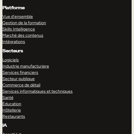
Platforme
Vue d’ensemble
Gestion de la formation
Skills Intelligence
Marché des contenus
Intégrations
Secteurs
Logiciels
Industrie manufacturiere
Services financiers
Secteur publique
Commerce de détail
Services informatiques et techniques
Santé
Éducation
Hôtellerie
Restaurants
IA