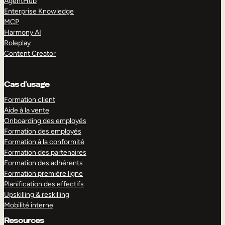
AgentHub
Enterprise Knowledge
MCP
Harmony AI
Roleplay
Content Creator
Cas d’usage
Formation client
Aide à la vente
Onboarding des employés
Formation des employés
Formation à la conformité
Formation des partenaires
Formation des adhérents
Formation première ligne
Planification des effectifs
Upskilling & reskilling
Mobilité interne
Resources