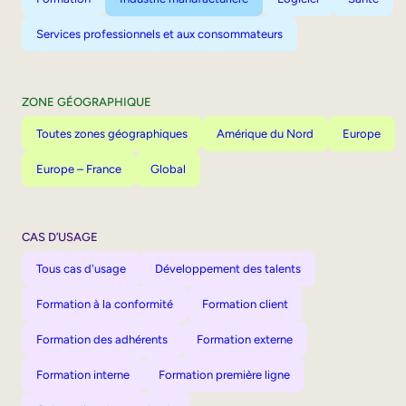
Services professionnels et aux consommateurs
ZONE GÉOGRAPHIQUE
Toutes zones géographiques
Amérique du Nord
Europe
Europe – France
Global
CAS D’USAGE
Tous cas d'usage
Développement des talents
Formation à la conformité
Formation client
Formation des adhérents
Formation externe
Formation interne
Formation première ligne