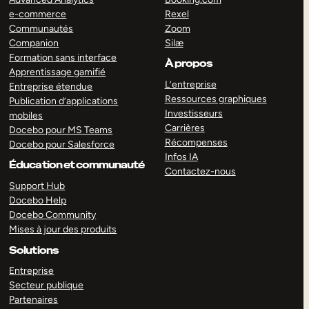
e-commerce
Rexel
Communautés
Zoom
Companion
Silæ
Formation sans interface
À propos
Apprentissage gamifié
L’entreprise
Entreprise étendue
Ressources graphiques
Publication d’applications
Investisseurs
mobiles
Carrières
Docebo pour MS Teams
Récompenses
Docebo pour Salesforce
Infos IA
Éducation et communauté
Contactez-nous
Support Hub
Docebo Help
Docebo Community
Mises à jour des produits
Solutions
Entreprise
Secteur publique
Partenaires