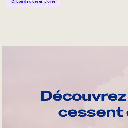
Onboarding des employés
Découvrez 
cessent 