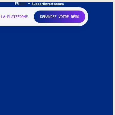
FR
EN
IT
Support
Investisseurs
 LA PLATEFORME
DEMANDEZ VOTRE DÉMO
nne.