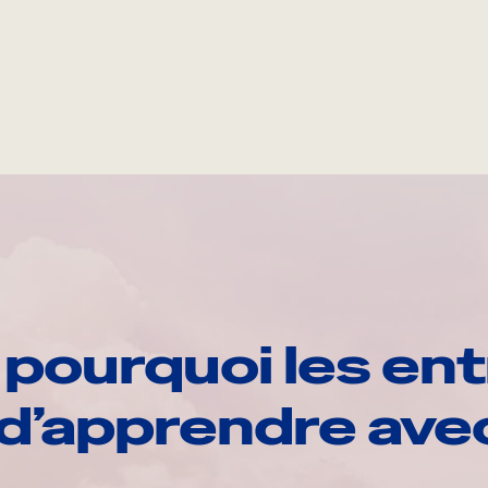
pourquoi les ent
d’apprendre av