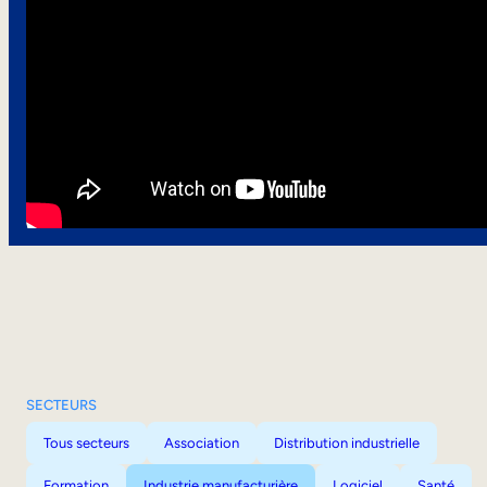
SECTEURS
Tous secteurs
Association
Distribution industrielle
Formation
Industrie manufacturière
Logiciel
Santé