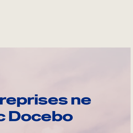
reprises ne
ec Docebo