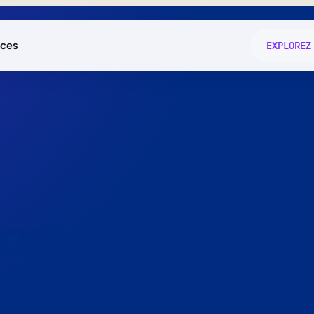
ces
EXPLOREZ
és
on fonctio
té
e
 preuve.