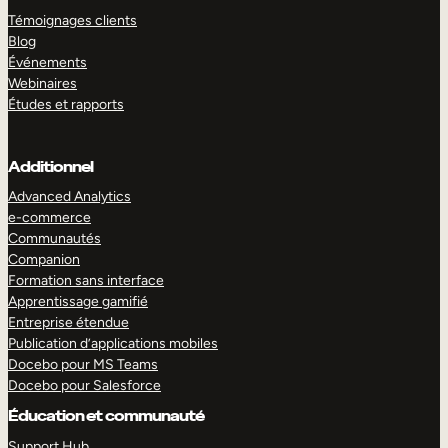
Témoignages clients
Blog
Événements
Webinaires
Études et rapports
Additionnel
Advanced Analytics
e-commerce
Communautés
Companion
Formation sans interface
Apprentissage gamifié
Entreprise étendue
Publication d’applications mobiles
Docebo pour MS Teams
Docebo pour Salesforce
Éducation et communauté
Support Hub