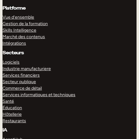
Platforme
Vue d’ensemble
Gestion de la formation
Skills Intelligence
Marché des contenus
Intégrations
Secteurs
Logiciels
Industrie manufacturiere
Services financiers
Secteur publique
Commerce de détail
Services informatiques et techniques
Santé
Éducation
Hôtellerie
Restaurants
IA