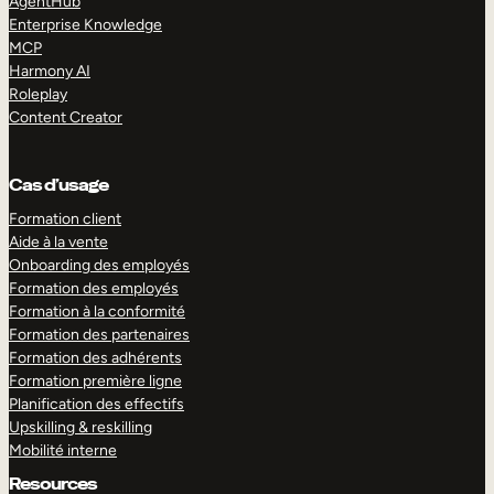
AgentHub
Enterprise Knowledge
MCP
Harmony AI
Roleplay
Content Creator
Cas d’usage
Formation client
Aide à la vente
Onboarding des employés
Formation des employés
Formation à la conformité
Formation des partenaires
Formation des adhérents
Formation première ligne
Planification des effectifs
Upskilling & reskilling
Mobilité interne
Resources