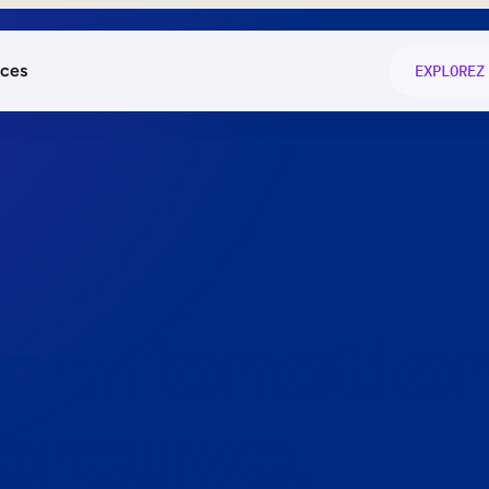
ces
EXPLOREZ
és
on fonctio
té
e
 preuve.