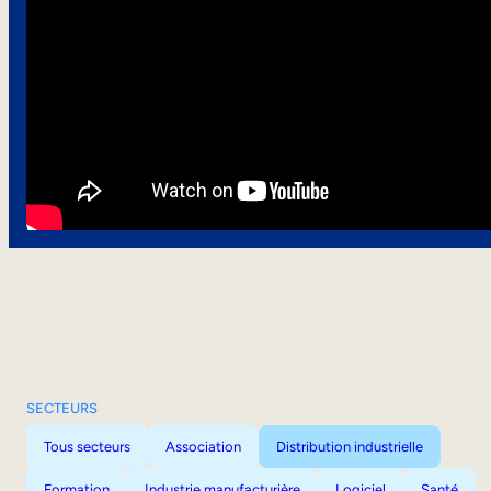
SECTEURS
Tous secteurs
Association
Distribution industrielle
Formation
Industrie manufacturière
Logiciel
Santé