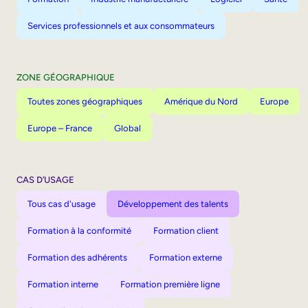
Services professionnels et aux consommateurs
ZONE GÉOGRAPHIQUE
Toutes zones géographiques
Amérique du Nord
Europe
Europe – France
Global
CAS D’USAGE
Tous cas d'usage
Développement des talents
Formation à la conformité
Formation client
Formation des adhérents
Formation externe
Formation interne
Formation première ligne