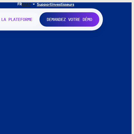
FR
EN
IT
Support
Investisseurs
 LA PLATEFORME
DEMANDEZ VOTRE DÉMO
nne.