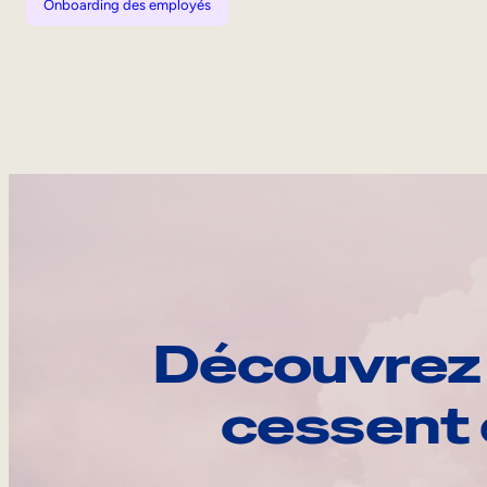
Onboarding des employés
Découvrez 
cessent 