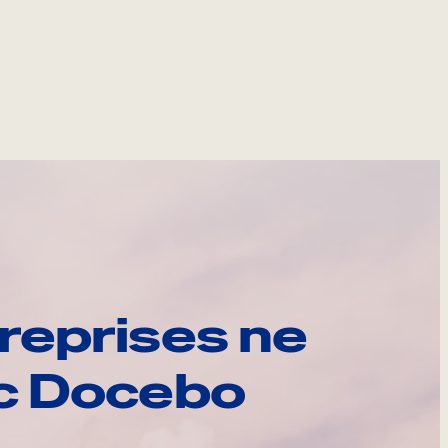
reprises ne
ec Docebo