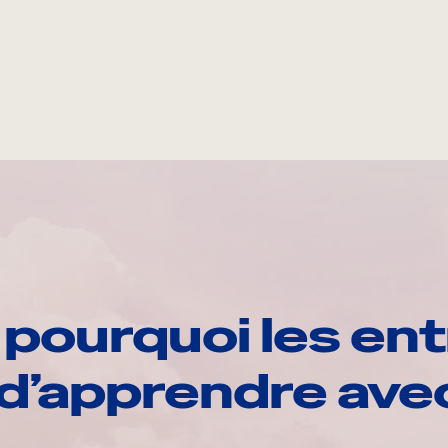
pourquoi les ent
d’apprendre av