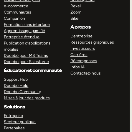
e-commerce
Rexel
Communautés
Zoom
Companion
Silæ
Formation sans interface
À propos
Apprentissage gamifié
L’entreprise
Entreprise étendue
Ressources graphiques
Publication d’applications
Investisseurs
mobiles
Carrières
Docebo pour MS Teams
Récompenses
Docebo pour Salesforce
Infos IA
Éducation et communauté
Contactez-nous
Support Hub
Docebo Help
Docebo Community
Mises à jour des produits
Solutions
Entreprise
Secteur publique
Partenaires