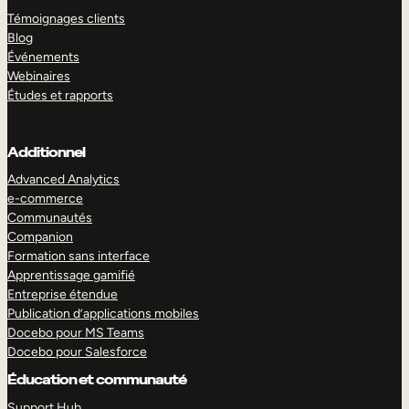
Témoignages clients
Blog
Événements
Webinaires
Études et rapports
Additionnel
Advanced Analytics
e-commerce
Communautés
Companion
Formation sans interface
Apprentissage gamifié
Entreprise étendue
Publication d’applications mobiles
Docebo pour MS Teams
Docebo pour Salesforce
Éducation et communauté
Support Hub