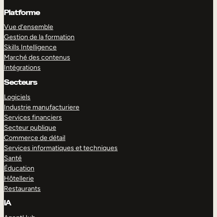
Platforme
Vue d’ensemble
Gestion de la formation
Skills Intelligence
Marché des contenus
Intégrations
Secteurs
Logiciels
Industrie manufacturiere
Services financiers
Secteur publique
Commerce de détail
Services informatiques et techniques
Santé
Éducation
Hôtellerie
Restaurants
IA