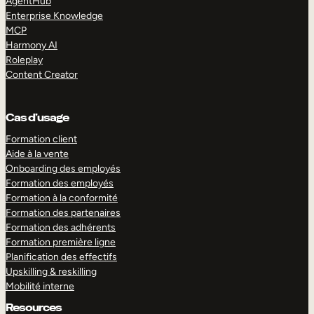
AgentHub
Enterprise Knowledge
MCP
Harmony AI
Roleplay
Content Creator
Cas d’usage
Formation client
Aide à la vente
Onboarding des employés
Formation des employés
Formation à la conformité
Formation des partenaires
Formation des adhérents
Formation première ligne
Planification des effectifs
Upskilling & reskilling
Mobilité interne
Resources