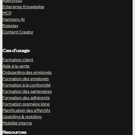
AgentHub
Enterprise Knowledge
MCP
Harmony AI
Roleplay
Content Creator
Cas d’usage
Formation client
Aide à la vente
Onboarding des employés
Formation des employés
Formation à la conformité
Formation des partenaires
Formation des adhérents
Formation première ligne
Planification des effectifs
Upskilling & reskilling
Mobilité interne
Resources