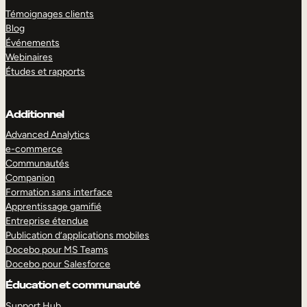
Témoignages clients
Blog
Événements
Webinaires
Études et rapports
Additionnel
Advanced Analytics
e-commerce
Communautés
Companion
Formation sans interface
Apprentissage gamifié
Entreprise étendue
Publication d’applications mobiles
Docebo pour MS Teams
Docebo pour Salesforce
Éducation et communauté
Support Hub