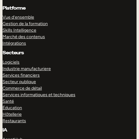
Platforme
Vue d’ensemble
Gestion de la formation
Skills Intelligence
Marché des contenus
Intégrations
Secteurs
Logiciels
Industrie manufacturiere
Services financiers
Secteur publique
Commerce de détail
Services informatiques et techniques
Santé
Éducation
Hôtellerie
Restaurants
IA