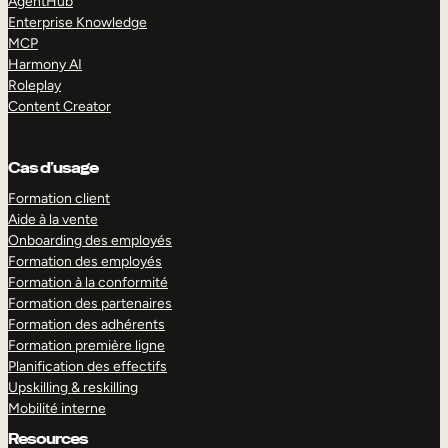
AgentHub
Enterprise Knowledge
MCP
Harmony AI
Roleplay
Content Creator
Cas d’usage
Formation client
Aide à la vente
Onboarding des employés
Formation des employés
Formation à la conformité
Formation des partenaires
Formation des adhérents
Formation première ligne
Planification des effectifs
Upskilling & reskilling
Mobilité interne
Resources