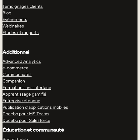
Témoignages clients
Blog
Événements
Webinaires
Études et rapports
Additionnel
Advanced Analytics
e-commerce
Communautés
Companion
Formation sans interface
Apprentissage gamifié
Entreprise étendue
Publication d’applications mobiles
Docebo pour MS Teams
Docebo pour Salesforce
Éducation et communauté
Support Hub