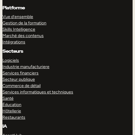
Platforme
Vue d’ensemble
Gestion de la formation
Skills Intelligence
Marché des contenus
Intégrations
Secteurs
Logiciels
Industrie manufacturiere
Services financiers
Secteur publique
Commerce de détail
Services informatiques et techniques
Santé
Éducation
Hôtellerie
Restaurants
IA