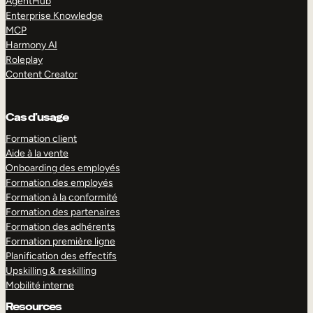
AgentHub
Enterprise Knowledge
MCP
Harmony AI
Roleplay
Content Creator
Cas d’usage
Formation client
Aide à la vente
Onboarding des employés
Formation des employés
Formation à la conformité
Formation des partenaires
Formation des adhérents
Formation première ligne
Planification des effectifs
Upskilling & reskilling
Mobilité interne
Resources