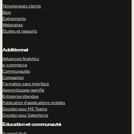
Témoignages clients
Blog
Événements
Webinaires
Études et rapports
Additionnel
Advanced Analytics
e-commerce
Communautés
Companion
Formation sans interface
Apprentissage gamifié
Entreprise étendue
Publication d’applications mobiles
Docebo pour MS Teams
Docebo pour Salesforce
Éducation et communauté
Support Hub