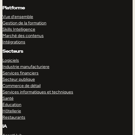
Platforme
Vue d’ensemble
Gestion de la formation
Skills Intelligence
Marché des contenus
Intégrations
Secteurs
Logiciels
Industrie manufacturiere
Services financiers
Secteur publique
Commerce de détail
Services informatiques et techniques
Santé
Éducation
Hôtellerie
Restaurants
IA