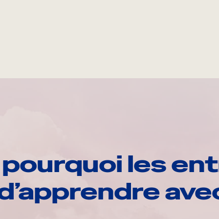
pourquoi les ent
d’apprendre av