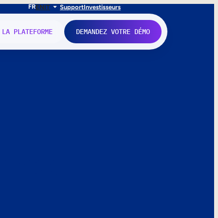
FR
EN
IT
Support
Investisseurs
 LA PLATEFORME
DEMANDEZ VOTRE DÉMO
nne.