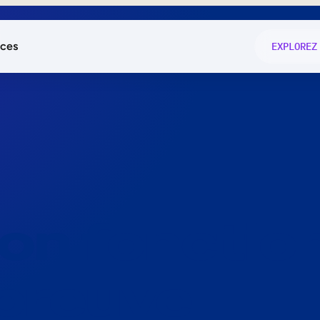
ces
EXPLOREZ
és
on fonctio
té
e
 preuve.