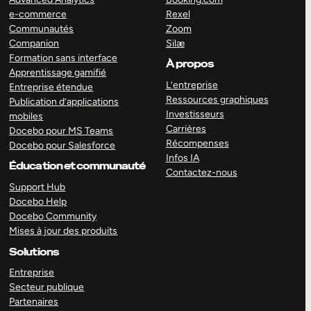
e-commerce
Rexel
Communautés
Zoom
Companion
Silæ
Formation sans interface
À propos
Apprentissage gamifié
L’entreprise
Entreprise étendue
Ressources graphiques
Publication d’applications
Investisseurs
mobiles
Carrières
Docebo pour MS Teams
Récompenses
Docebo pour Salesforce
Infos IA
Éducation et communauté
Contactez-nous
Support Hub
Docebo Help
Docebo Community
Mises à jour des produits
Solutions
Entreprise
Secteur publique
Partenaires