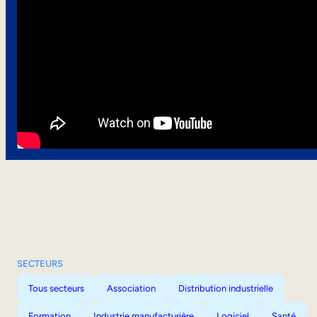
SECTEURS
Tous secteurs
Association
Distribution industrielle
Formation
Industrie manufacturière
Logiciel
Santé