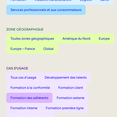
Services professionnels et aux consommateurs
ZONE GÉOGRAPHIQUE
Toutes zones géographiques
Amérique du Nord
Europe
Europe – France
Global
CAS D’USAGE
Tous cas d'usage
Développement des talents
Formation à la conformité
Formation client
Formation des adhérents
Formation externe
Formation interne
Formation première ligne