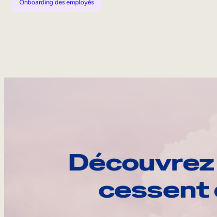
Onboarding des employés
Découvrez 
cessent 