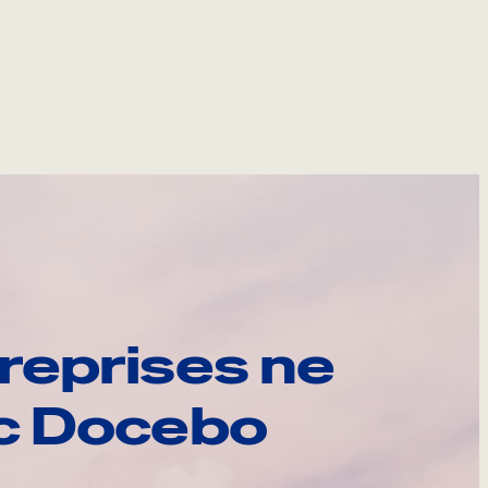
reprises ne
ec Docebo