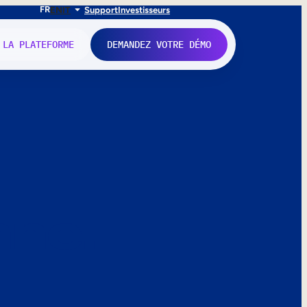
FR
EN
IT
Support
Investisseurs
 LA PLATEFORME
DEMANDEZ VOTRE DÉMO
nne.