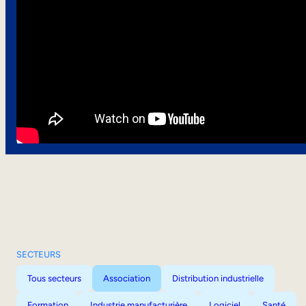
SECTEURS
Tous secteurs
Association
Distribution industrielle
Formation
Industrie manufacturière
Logiciel
Santé