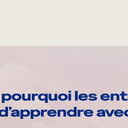
pourquoi les ent
d’apprendre av