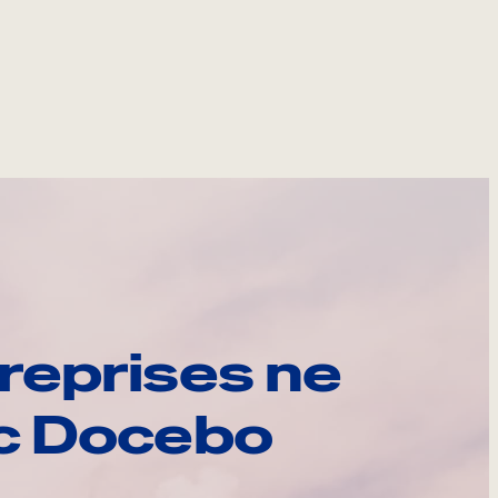
reprises ne
ec Docebo