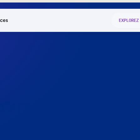
ces
EXPLOREZ
és
on fonctio
té
e
 preuve.