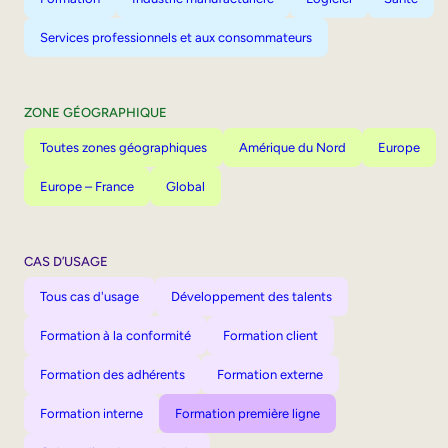
Services professionnels et aux consommateurs
ZONE GÉOGRAPHIQUE
Toutes zones géographiques
Amérique du Nord
Europe
Europe – France
Global
CAS D’USAGE
Tous cas d'usage
Développement des talents
Formation à la conformité
Formation client
Formation des adhérents
Formation externe
Formation interne
Formation première ligne