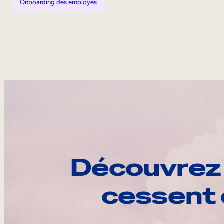
Onboarding des employés
Découvrez 
cessent 