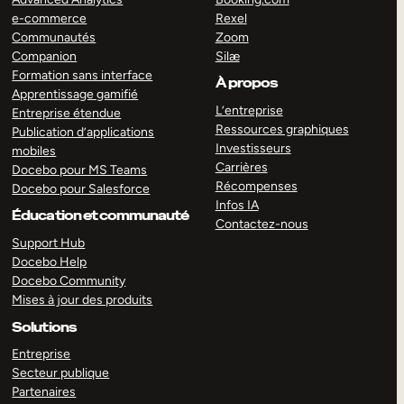
e-commerce
Rexel
Communautés
Zoom
Companion
Silæ
Formation sans interface
À propos
Apprentissage gamifié
L’entreprise
Entreprise étendue
Ressources graphiques
Publication d’applications
Investisseurs
mobiles
Carrières
Docebo pour MS Teams
Récompenses
Docebo pour Salesforce
Infos IA
Éducation et communauté
Contactez-nous
Support Hub
Docebo Help
Docebo Community
Mises à jour des produits
Solutions
Entreprise
Secteur publique
Partenaires