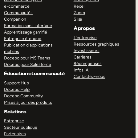
e-commerce
Rexel
Communautés
Zoom
Companion
Silæ
Formation sans interface
À propos
Apprentissage gamifié
L’entreprise
Entreprise étendue
Ressources graphiques
Publication d’applications
Investisseurs
mobiles
Carrières
Docebo pour MS Teams
Récompenses
Docebo pour Salesforce
Infos IA
Éducation et communauté
Contactez-nous
Support Hub
Docebo Help
Docebo Community
Mises à jour des produits
Solutions
Entreprise
Secteur publique
Partenaires