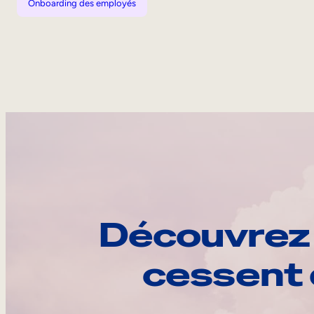
Onboarding des employés
Découvrez 
cessent 