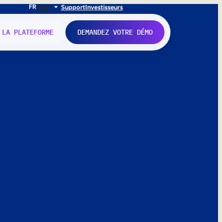
FR
EN
IT
Support
Investisseurs
 LA PLATEFORME
DEMANDEZ VOTRE DÉMO
nne.