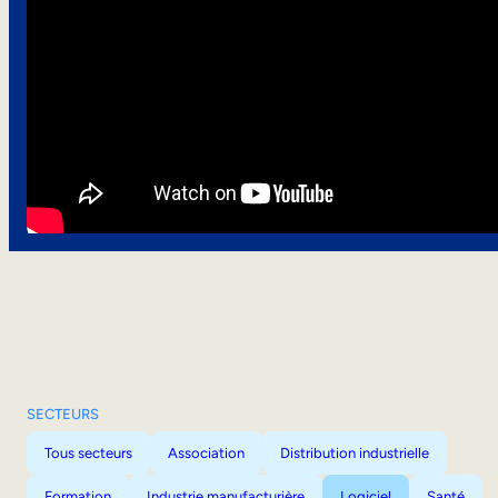
SECTEURS
Tous secteurs
Association
Distribution industrielle
Formation
Industrie manufacturière
Logiciel
Santé