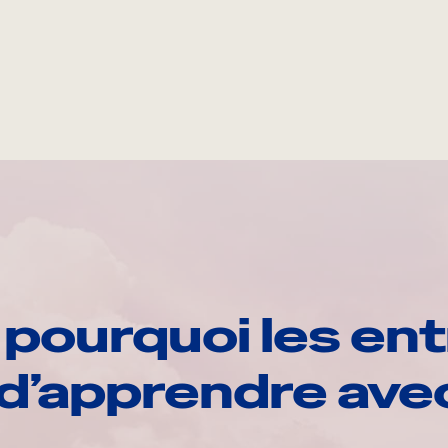
pourquoi les ent
d’apprendre av