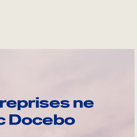
reprises ne
ec Docebo