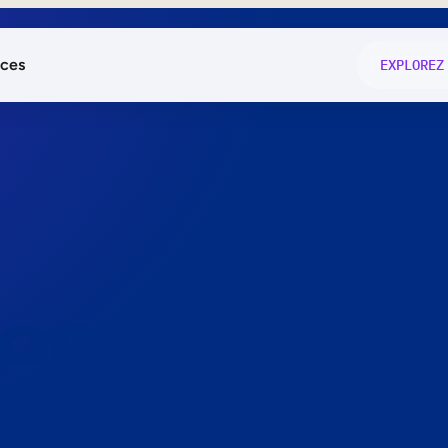
ces
EXPLOREZ
és
on fonctio
té
e
 preuve.