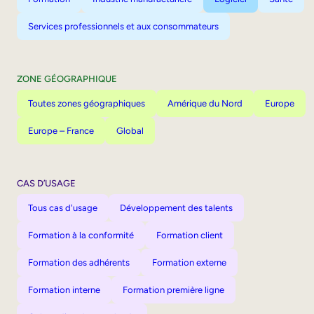
Services professionnels et aux consommateurs
ZONE GÉOGRAPHIQUE
Toutes zones géographiques
Amérique du Nord
Europe
Europe – France
Global
CAS D’USAGE
Tous cas d'usage
Développement des talents
Formation à la conformité
Formation client
Formation des adhérents
Formation externe
Formation interne
Formation première ligne