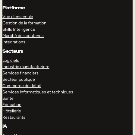
Platforme
Vue d’ensemble
Gestion de la formation
Skills Intelligence
Marché des contenus
Intégrations
Secteurs
Logiciels
Industrie manufacturiere
Services financiers
Secteur publique
Commerce de détail
Services informatiques et techniques
Santé
Éducation
Hôtellerie
Restaurants
IA