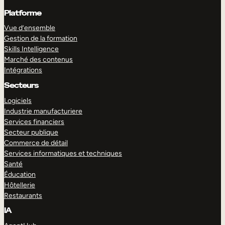
Platforme
Vue d’ensemble
Gestion de la formation
Skills Intelligence
Marché des contenus
Intégrations
Secteurs
Logiciels
Industrie manufacturiere
Services financiers
Secteur publique
Commerce de détail
Services informatiques et techniques
Santé
Éducation
Hôtellerie
Restaurants
IA