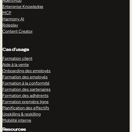
AgentHub
Enterprise Knowledge
MCP
Harmony AI
Roleplay
Content Creator
Cas d’usage
Formation client
Aide à la vente
Onboarding des employés
Formation des employés
Formation à la conformité
Formation des partenaires
Formation des adhérents
Formation première ligne
Planification des effectifs
Upskilling & reskilling
Mobilité interne
Resources