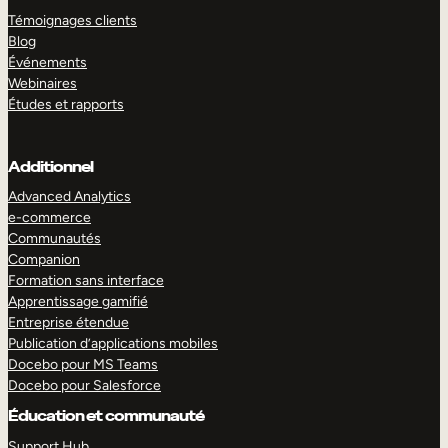
Témoignages clients
Blog
Événements
Webinaires
Études et rapports
Additionnel
Advanced Analytics
e-commerce
Communautés
Companion
Formation sans interface
Apprentissage gamifié
Entreprise étendue
Publication d’applications mobiles
Docebo pour MS Teams
Docebo pour Salesforce
Éducation et communauté
Support Hub