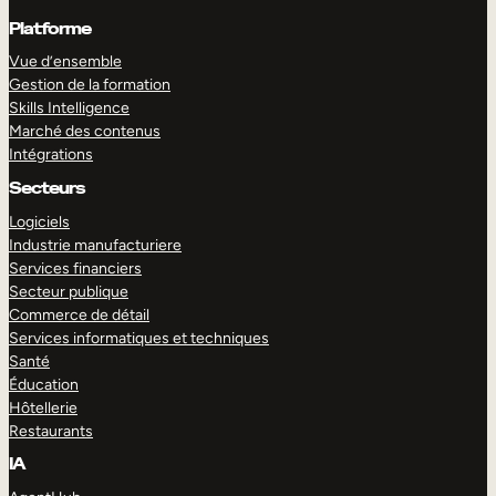
Platforme
Vue d’ensemble
Gestion de la formation
Skills Intelligence
Marché des contenus
Intégrations
Secteurs
Logiciels
Industrie manufacturiere
Services financiers
Secteur publique
Commerce de détail
Services informatiques et techniques
Santé
Éducation
Hôtellerie
Restaurants
IA