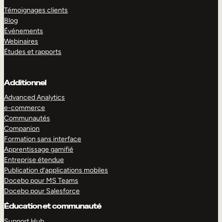
Témoignages clients
Blog
Événements
Webinaires
Études et rapports
Additionnel
Advanced Analytics
e-commerce
Communautés
Companion
Formation sans interface
Apprentissage gamifié
Entreprise étendue
Publication d’applications mobiles
Docebo pour MS Teams
Docebo pour Salesforce
Éducation et communauté
Support Hub