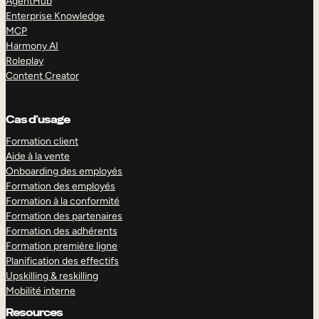
AgentHub
Enterprise Knowledge
MCP
Harmony AI
Roleplay
Content Creator
Cas d’usage
Formation client
Aide à la vente
Onboarding des employés
Formation des employés
Formation à la conformité
Formation des partenaires
Formation des adhérents
Formation première ligne
Planification des effectifs
Upskilling & reskilling
Mobilité interne
Resources