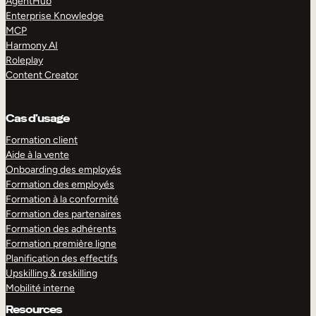
AgentHub
Enterprise Knowledge
MCP
Harmony AI
Roleplay
Content Creator
Cas d’usage
Formation client
Aide à la vente
Onboarding des employés
Formation des employés
Formation à la conformité
Formation des partenaires
Formation des adhérents
Formation première ligne
Planification des effectifs
Upskilling & reskilling
Mobilité interne
Resources