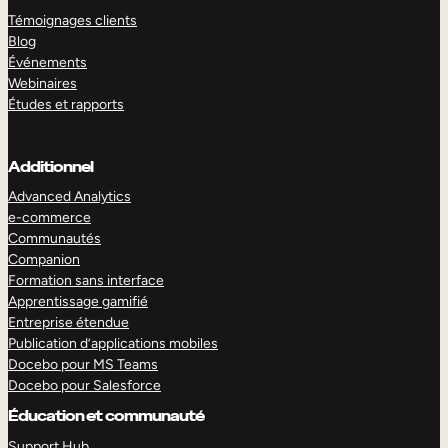
Témoignages clients
Blog
Événements
Webinaires
Études et rapports
Additionnel
Advanced Analytics
e-commerce
Communautés
Companion
Formation sans interface
Apprentissage gamifié
Entreprise étendue
Publication d’applications mobiles
Docebo pour MS Teams
Docebo pour Salesforce
Éducation et communauté
Support Hub