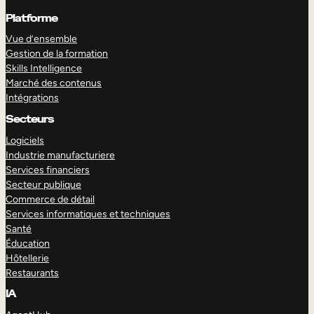
Platforme
Vue d’ensemble
Gestion de la formation
Skills Intelligence
Marché des contenus
Intégrations
Secteurs
Logiciels
Industrie manufacturiere
Services financiers
Secteur publique
Commerce de détail
Services informatiques et techniques
Santé
Éducation
Hôtellerie
Restaurants
IA