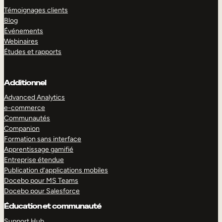
Témoignages clients
Blog
Événements
Webinaires
Études et rapports
Additionnel
Advanced Analytics
e-commerce
Communautés
Companion
Formation sans interface
Apprentissage gamifié
Entreprise étendue
Publication d’applications mobiles
Docebo pour MS Teams
Docebo pour Salesforce
Éducation et communauté
Support Hub