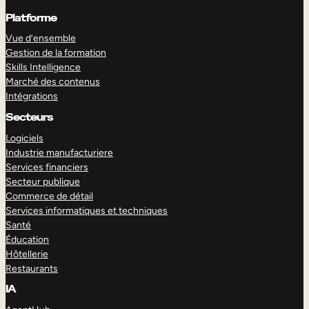
Platforme
Vue d’ensemble
Gestion de la formation
Skills Intelligence
Marché des contenus
Intégrations
Secteurs
Logiciels
Industrie manufacturiere
Services financiers
Secteur publique
Commerce de détail
Services informatiques et techniques
Santé
Éducation
Hôtellerie
Restaurants
IA