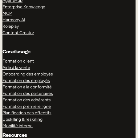
AgentHub
Enterprise Knowledge
MCP
Harmony AI
Roleplay
Content Creator
Cas d’usage
Formation client
Aide à la vente
Onboarding des employés
Formation des employés
Formation à la conformité
Formation des partenaires
Formation des adhérents
Formation première ligne
Planification des effectifs
Upskilling & reskilling
Mobilité interne
Resources