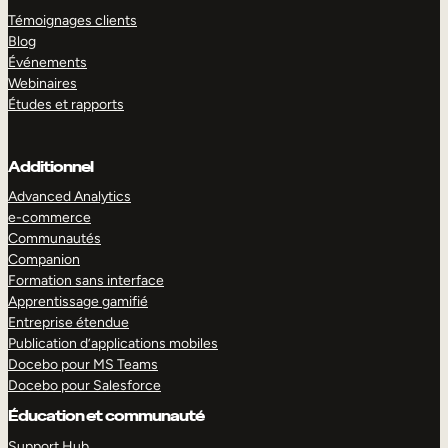
Témoignages clients
Blog
Événements
Webinaires
Études et rapports
Additionnel
Advanced Analytics
e-commerce
Communautés
Companion
Formation sans interface
Apprentissage gamifié
Entreprise étendue
Publication d’applications mobiles
Docebo pour MS Teams
Docebo pour Salesforce
Éducation et communauté
Support Hub