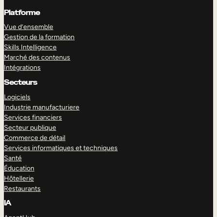
Platforme
Vue d’ensemble
Gestion de la formation
Skills Intelligence
Marché des contenus
Intégrations
Secteurs
Logiciels
Industrie manufacturiere
Services financiers
Secteur publique
Commerce de détail
Services informatiques et techniques
Santé
Éducation
Hôtellerie
Restaurants
IA