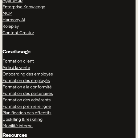
AgentHub
Enterprise Knowledge
MCP
Harmony AI
Roleplay
Content Creator
Cas d’usage
Formation client
Aide à la vente
Onboarding des employés
Formation des employés
Formation à la conformité
Formation des partenaires
Formation des adhérents
Formation première ligne
Planification des effectifs
Upskilling & reskilling
Mobilité interne
Resources