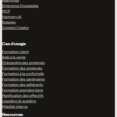
AgentHub
Enterprise Knowledge
MCP
Harmony AI
Roleplay
Content Creator
Cas d’usage
Formation client
Aide à la vente
Onboarding des employés
Formation des employés
Formation à la conformité
Formation des partenaires
Formation des adhérents
Formation première ligne
Planification des effectifs
Upskilling & reskilling
Mobilité interne
Resources