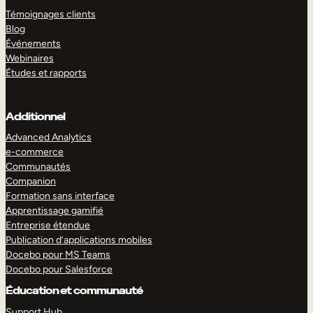
Témoignages clients
Blog
Événements
Webinaires
Études et rapports
Additionnel
Advanced Analytics
e-commerce
Communautés
Companion
Formation sans interface
Apprentissage gamifié
Entreprise étendue
Publication d’applications mobiles
Docebo pour MS Teams
Docebo pour Salesforce
Éducation et communauté
Support Hub