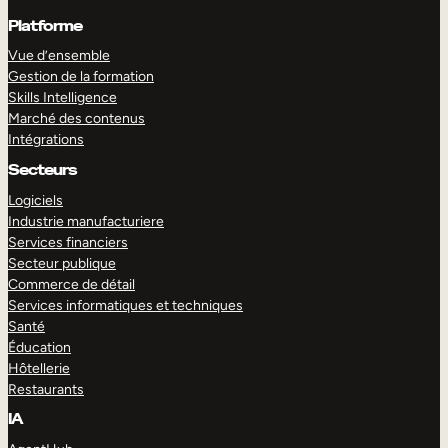
Platforme
Vue d’ensemble
Gestion de la formation
Skills Intelligence
Marché des contenus
Intégrations
Secteurs
Logiciels
Industrie manufacturiere
Services financiers
Secteur publique
Commerce de détail
Services informatiques et techniques
Santé
Éducation
Hôtellerie
Restaurants
IA