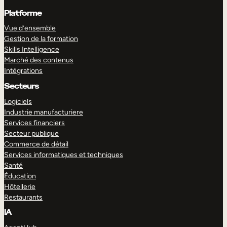
Platforme
Vue d’ensemble
Gestion de la formation
Skills Intelligence
Marché des contenus
Intégrations
Secteurs
Logiciels
Industrie manufacturiere
Services financiers
Secteur publique
Commerce de détail
Services informatiques et techniques
Santé
Éducation
Hôtellerie
Restaurants
IA