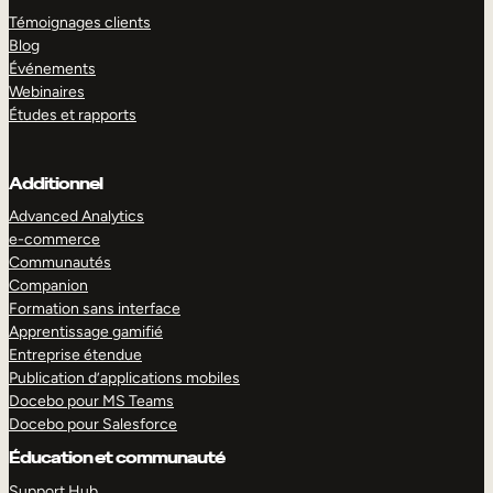
Témoignages clients
Blog
Événements
Webinaires
Études et rapports
Additionnel
Advanced Analytics
e-commerce
Communautés
Companion
Formation sans interface
Apprentissage gamifié
Entreprise étendue
Publication d’applications mobiles
Docebo pour MS Teams
Docebo pour Salesforce
Éducation et communauté
Support Hub