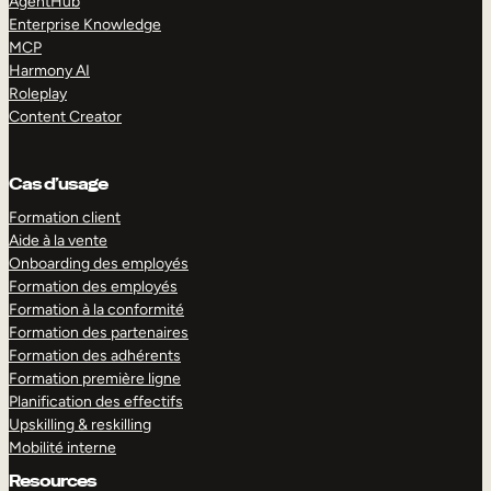
AgentHub
Enterprise Knowledge
MCP
Harmony AI
Roleplay
Content Creator
Cas d’usage
Formation client
Aide à la vente
Onboarding des employés
Formation des employés
Formation à la conformité
Formation des partenaires
Formation des adhérents
Formation première ligne
Planification des effectifs
Upskilling & reskilling
Mobilité interne
Resources