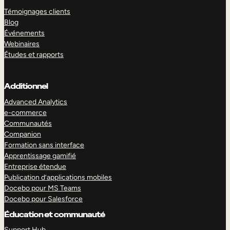
Témoignages clients
Blog
Événements
Webinaires
Études et rapports
Additionnel
Advanced Analytics
e-commerce
Communautés
Companion
Formation sans interface
Apprentissage gamifié
Entreprise étendue
Publication d’applications mobiles
Docebo pour MS Teams
Docebo pour Salesforce
Éducation et communauté
Support Hub