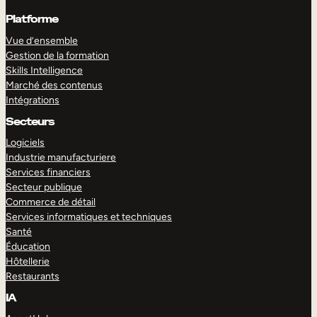
Platforme
Vue d’ensemble
Gestion de la formation
Skills Intelligence
Marché des contenus
Intégrations
Secteurs
Logiciels
Industrie manufacturiere
Services financiers
Secteur publique
Commerce de détail
Services informatiques et techniques
Santé
Éducation
Hôtellerie
Restaurants
IA