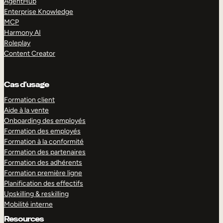
AgentHub
Enterprise Knowledge
MCP
Harmony AI
Roleplay
Content Creator
Cas d’usage
Formation client
Aide à la vente
Onboarding des employés
Formation des employés
Formation à la conformité
Formation des partenaires
Formation des adhérents
Formation première ligne
Planification des effectifs
Upskilling & reskilling
Mobilité interne
Resources