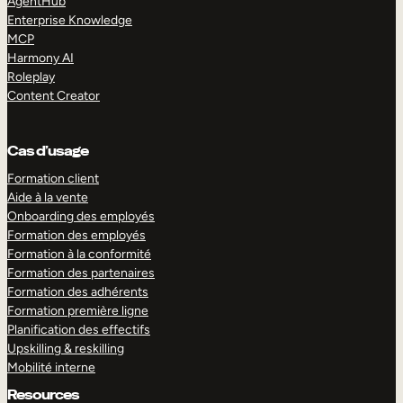
AgentHub
Enterprise Knowledge
MCP
Harmony AI
Roleplay
Content Creator
Cas d’usage
Formation client
Aide à la vente
Onboarding des employés
Formation des employés
Formation à la conformité
Formation des partenaires
Formation des adhérents
Formation première ligne
Planification des effectifs
Upskilling & reskilling
Mobilité interne
Resources