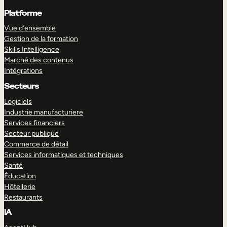
Platforme
Vue d’ensemble
Gestion de la formation
Skills Intelligence
Marché des contenus
Intégrations
Secteurs
Logiciels
Industrie manufacturiere
Services financiers
Secteur publique
Commerce de détail
Services informatiques et techniques
Santé
Éducation
Hôtellerie
Restaurants
IA