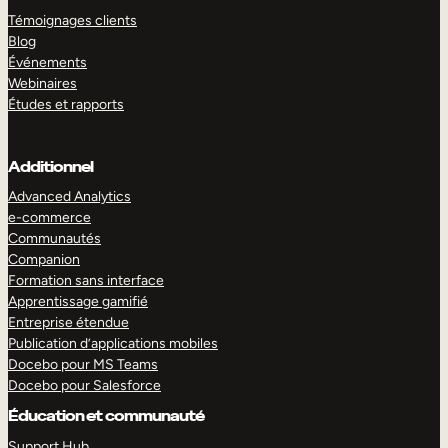
Témoignages clients
Blog
Événements
Webinaires
Études et rapports
Additionnel
Advanced Analytics
e-commerce
Communautés
Companion
Formation sans interface
Apprentissage gamifié
Entreprise étendue
Publication d’applications mobiles
Docebo pour MS Teams
Docebo pour Salesforce
Éducation et communauté
Support Hub