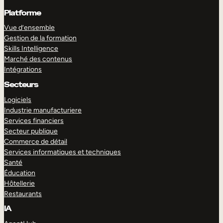
Platforme
Vue d’ensemble
Gestion de la formation
Skills Intelligence
Marché des contenus
Intégrations
Secteurs
Logiciels
Industrie manufacturiere
Services financiers
Secteur publique
Commerce de détail
Services informatiques et techniques
Santé
Éducation
Hôtellerie
Restaurants
IA