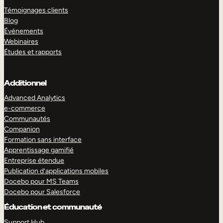
Témoignages clients
Blog
Événements
Webinaires
Études et rapports
Additionnel
Advanced Analytics
e-commerce
Communautés
Companion
Formation sans interface
Apprentissage gamifié
Entreprise étendue
Publication d’applications mobiles
Docebo pour MS Teams
Docebo pour Salesforce
Éducation et communauté
Support Hub