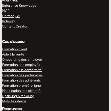
AgentHub
Enterprise Knowledge
MCP
Harmony AI
Roleplay
Content Creator
Cas d’usage
Formation client
Aide à la vente
Onboarding des employés
Formation des employés
Formation à la conformité
Formation des partenaires
Formation des adhérents
Formation première ligne
Planification des effectifs
Upskilling & reskilling
Mobilité interne
Resources