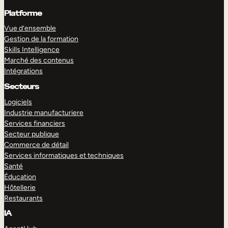
Platforme
Vue d’ensemble
Gestion de la formation
Skills Intelligence
Marché des contenus
Intégrations
Secteurs
Logiciels
Industrie manufacturiere
Services financiers
Secteur publique
Commerce de détail
Services informatiques et techniques
Santé
Éducation
Hôtellerie
Restaurants
IA