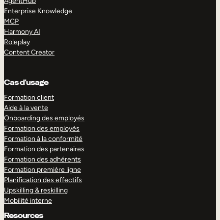
AgentHub
Enterprise Knowledge
MCP
Harmony AI
Roleplay
Content Creator
Cas d’usage
Formation client
Aide à la vente
Onboarding des employés
Formation des employés
Formation à la conformité
Formation des partenaires
Formation des adhérents
Formation première ligne
Planification des effectifs
Upskilling & reskilling
Mobilité interne
Resources