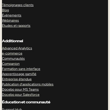
Témoignages clients
Blog
Événements
Webinaires
Études et rapports
Additionnel
Advanced Analytics
e-commerce
Communautés
Companion
Formation sans interface
Apprentissage gamifié
Entreprise étendue
Publication d’applications mobiles
Docebo pour MS Teams
Docebo pour Salesforce
Éducation et communauté
Support Hub