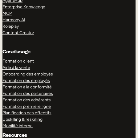
AgentHub
Enterprise Knowledge
MCP
Harmony AI
Roleplay
Content Creator
Cas d’usage
Formation client
Aide à la vente
Onboarding des employés
Formation des employés
Formation à la conformité
Formation des partenaires
Formation des adhérents
Formation première ligne
Planification des effectifs
Upskilling & reskilling
Mobilité interne
Resources