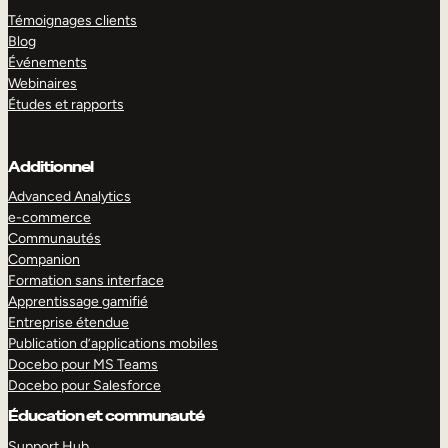
Témoignages clients
Blog
Événements
Webinaires
Études et rapports
Additionnel
Advanced Analytics
e-commerce
Communautés
Companion
Formation sans interface
Apprentissage gamifié
Entreprise étendue
Publication d’applications mobiles
Docebo pour MS Teams
Docebo pour Salesforce
Éducation et communauté
Support Hub