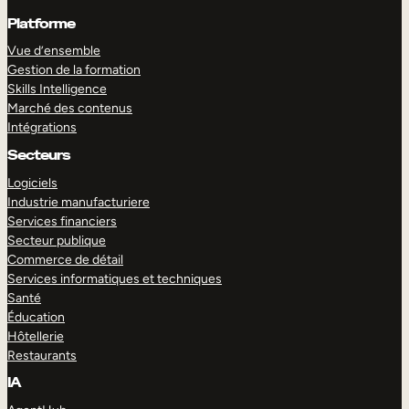
Platforme
Vue d’ensemble
Gestion de la formation
Skills Intelligence
Marché des contenus
Intégrations
Secteurs
Logiciels
Industrie manufacturiere
Services financiers
Secteur publique
Commerce de détail
Services informatiques et techniques
Santé
Éducation
Hôtellerie
Restaurants
IA