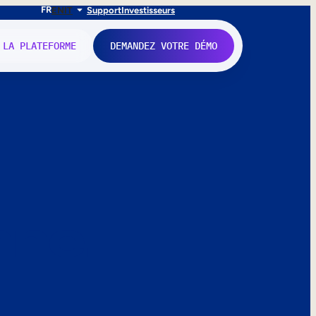
FR
EN
IT
Support
Investisseurs
 LA PLATEFORME
DEMANDEZ VOTRE DÉMO
nne.