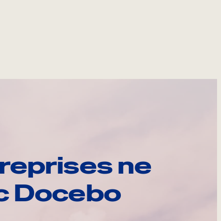
reprises ne
ec Docebo