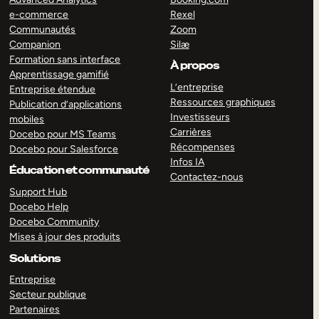
e-commerce
Rexel
Communautés
Zoom
Companion
Silæ
Formation sans interface
À propos
Apprentissage gamifié
L’entreprise
Entreprise étendue
Ressources graphiques
Publication d’applications
Investisseurs
mobiles
Carrières
Docebo pour MS Teams
Récompenses
Docebo pour Salesforce
Infos IA
Éducation et communauté
Contactez-nous
Support Hub
Docebo Help
Docebo Community
Mises à jour des produits
Solutions
Entreprise
Secteur publique
Partenaires