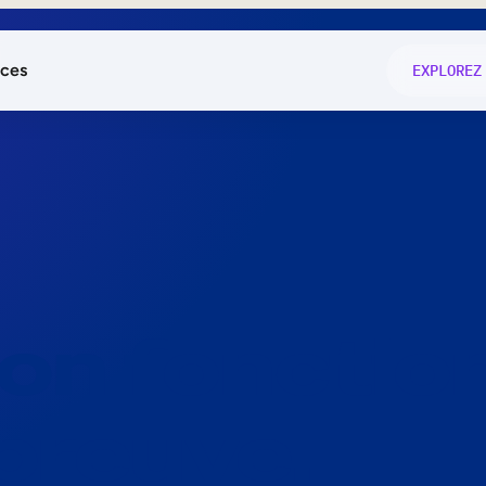
ces
EXPLOREZ
és
on fonctio
té
e
 preuve.