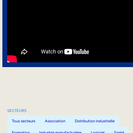
SECTEURS
Tous secteurs
Association
Distribution industrielle
Formation
Industrie manufacturière
Logiciel
Santé