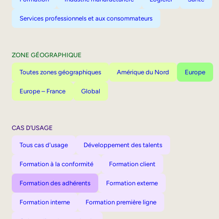
Services professionnels et aux consommateurs
ZONE GÉOGRAPHIQUE
Toutes zones géographiques
Amérique du Nord
Europe
Europe – France
Global
CAS D’USAGE
Tous cas d'usage
Développement des talents
Formation à la conformité
Formation client
Formation des adhérents
Formation externe
Formation interne
Formation première ligne