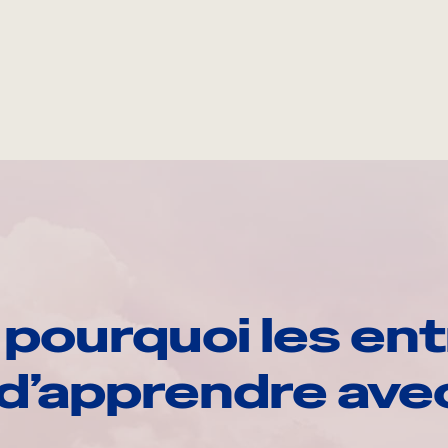
pourquoi les ent
d’apprendre av