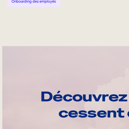
Onboarding des employés
Découvrez 
cessent 