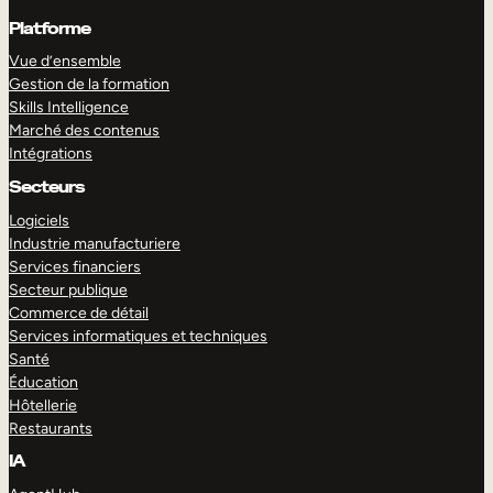
Platforme
Vue d’ensemble
Gestion de la formation
Skills Intelligence
Marché des contenus
Intégrations
Secteurs
Logiciels
Industrie manufacturiere
Services financiers
Secteur publique
Commerce de détail
Services informatiques et techniques
Santé
Éducation
Hôtellerie
Restaurants
IA