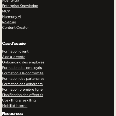
AgentHub
Enterprise Knowledge
MCP
Harmony AI
Roleplay
Content Creator
Cas d’usage
Formation client
Aide à la vente
Onboarding des employés
Formation des employés
Formation à la conformité
Formation des partenaires
Formation des adhérents
Formation première ligne
Planification des effectifs
Upskilling & reskilling
Mobilité interne
Resources