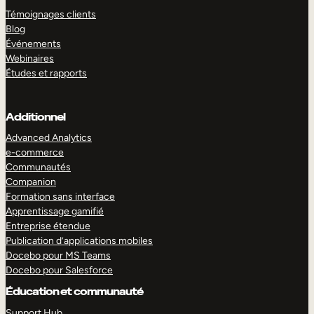
Témoignages clients
Blog
Événements
Webinaires
Études et rapports
Additionnel
Advanced Analytics
e-commerce
Communautés
Companion
Formation sans interface
Apprentissage gamifié
Entreprise étendue
Publication d’applications mobiles
Docebo pour MS Teams
Docebo pour Salesforce
Éducation et communauté
Support Hub