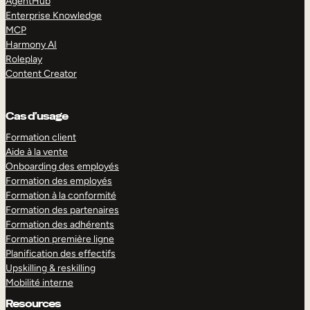
AgentHub
Enterprise Knowledge
MCP
Harmony AI
Roleplay
Content Creator
Cas d’usage
Formation client
Aide à la vente
Onboarding des employés
Formation des employés
Formation à la conformité
Formation des partenaires
Formation des adhérents
Formation première ligne
Planification des effectifs
Upskilling & reskilling
Mobilité interne
Resources