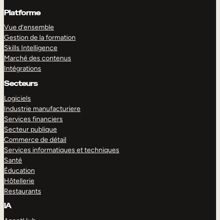
Platforme
Vue d’ensemble
Gestion de la formation
Skills Intelligence
Marché des contenus
Intégrations
Secteurs
Logiciels
Industrie manufacturiere
Services financiers
Secteur publique
Commerce de détail
Services informatiques et techniques
Santé
Éducation
Hôtellerie
Restaurants
IA