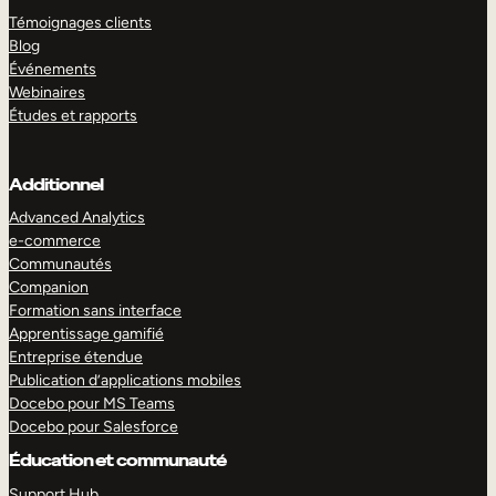
Témoignages clients
Blog
Événements
Webinaires
Études et rapports
Additionnel
Advanced Analytics
e-commerce
Communautés
Companion
Formation sans interface
Apprentissage gamifié
Entreprise étendue
Publication d’applications mobiles
Docebo pour MS Teams
Docebo pour Salesforce
Éducation et communauté
Support Hub