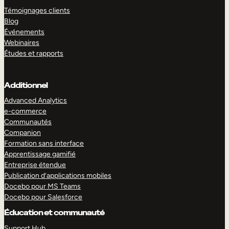
Témoignages clients
Blog
Événements
Webinaires
Études et rapports
Additionnel
Advanced Analytics
e-commerce
Communautés
Companion
Formation sans interface
Apprentissage gamifié
Entreprise étendue
Publication d’applications mobiles
Docebo pour MS Teams
Docebo pour Salesforce
Éducation et communauté
Support Hub