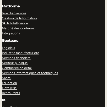
Platforme
Vue d’ensemble
Gestion de la formation
Skills Intelligence
Marché des contenus
Intégrations
Secteurs
Logiciels
Industrie manufacturiere
Services financiers
Secteur publique
Commerce de détail
Services informatiques et techniques
Santé
Éducation
Hôtellerie
Restaurants
IA