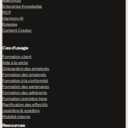
AgentHub
Enterprise Knowledge
MCP
Harmony AI
Roleplay
Content Creator
Cas d’usage
Formation client
Aide à la vente
Onboarding des employés
Formation des employés
Formation à la conformité
Formation des partenaires
Formation des adhérents
Formation première ligne
Planification des effectifs
Upskilling & reskilling
Mobilité interne
Resources