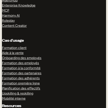
AgentHub
Enterprise Knowledge
MCP
Harmony AI
Roleplay
Content Creator
Cas d’usage
Formation client
Aide à la vente
Onboarding des employés
Formation des employés
Formation à la conformité
Formation des partenaires
Formation des adhérents
Formation première ligne
Planification des effectifs
Upskilling & reskilling
Mobilité interne
Resources