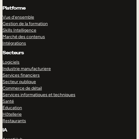
Platforme
Vue d’ensemble
Gestion de la formation
Skills Intelligence
Marché des contenus
Intégrations
Secteurs
Logiciels
Industrie manufacturiere
Services financiers
Secteur publique
Commerce de détail
Services informatiques et techniques
Santé
Éducation
Hôtellerie
Restaurants
IA