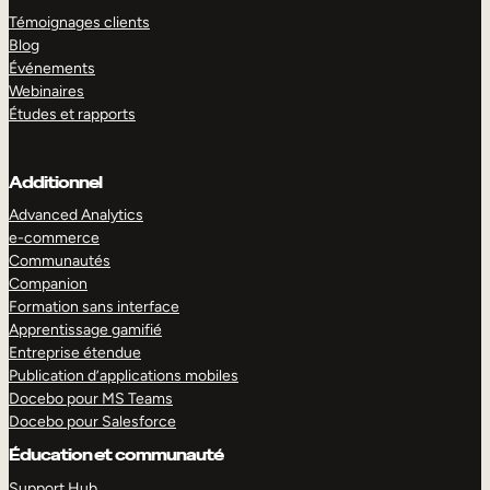
Témoignages clients
Blog
Événements
Webinaires
Études et rapports
Additionnel
Advanced Analytics
e-commerce
Communautés
Companion
Formation sans interface
Apprentissage gamifié
Entreprise étendue
Publication d’applications mobiles
Docebo pour MS Teams
Docebo pour Salesforce
Éducation et communauté
Support Hub