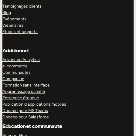
Témoignages clients
Blog
Événements
Webinaires
Études et rapports
Additionnel
Advanced Analytics
e-commerce
Communautés
Companion
Formation sans interface
Apprentissage gamifié
Entreprise étendue
Publication d’applications mobiles
Docebo pour MS Teams
Docebo pour Salesforce
Éducation et communauté
Support Hub