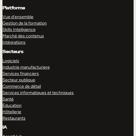
Platforme
Vue d’ensemble
Gestion de la formation
Skills Intelligence
Marché des contenus
Intégrations
Secteurs
Logiciels
Industrie manufacturiere
Services financiers
Secteur publique
Commerce de détail
Services informatiques et techniques
Santé
Éducation
Hôtellerie
Restaurants
IA