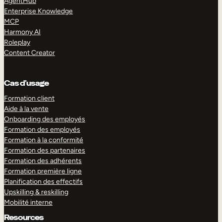
AgentHub
Enterprise Knowledge
MCP
Harmony AI
Roleplay
Content Creator
Cas d’usage
Formation client
Aide à la vente
Onboarding des employés
Formation des employés
Formation à la conformité
Formation des partenaires
Formation des adhérents
Formation première ligne
Planification des effectifs
Upskilling & reskilling
Mobilité interne
Resources