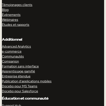
Témoignages clients
Blog
Événements
Webinaires
Études et rapports
Additionnel
Advanced Analytics
e-commerce
Communautés
Companion
Formation sans interface
Apprentissage gamifié
Entreprise étendue
Publication d’applications mobiles
Docebo pour MS Teams
Docebo pour Salesforce
Éducation et communauté
Support Hub