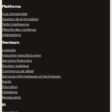
Platforme
Vue d’ensemble
Gestion de la formation
Skills Intelligence
Marché des contenus
Intégrations
Secteurs
Logiciels
Industrie manufacturiere
Services financiers
Secteur publique
Commerce de détail
Services informatiques et techniques
Santé
Éducation
Hôtellerie
Restaurants
IA