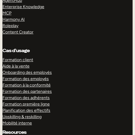
AgentHub
Enterprise Knowledge
MCP
Harmony AI
Roleplay
Content Creator
Cas d’usage
Formation client
Aide à la vente
Onboarding des employés
Formation des employés
Formation à la conformité
Formation des partenaires
Formation des adhérents
Formation première ligne
Planification des effectifs
Upskilling & reskilling
Mobilité interne
Resources