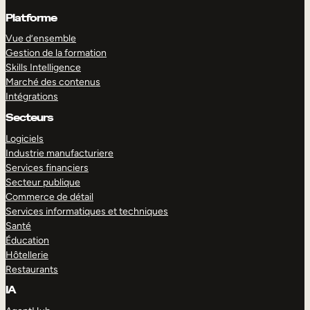
Platforme
Vue d’ensemble
Gestion de la formation
Skills Intelligence
Marché des contenus
Intégrations
Secteurs
Logiciels
Industrie manufacturiere
Services financiers
Secteur publique
Commerce de détail
Services informatiques et techniques
Santé
Éducation
Hôtellerie
Restaurants
IA