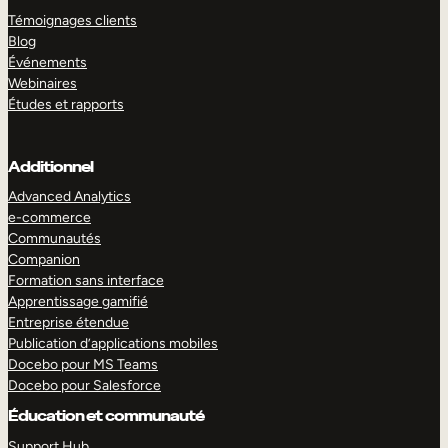
Témoignages clients
Blog
Événements
Webinaires
Études et rapports
Additionnel
Advanced Analytics
e-commerce
Communautés
Companion
Formation sans interface
Apprentissage gamifié
Entreprise étendue
Publication d’applications mobiles
Docebo pour MS Teams
Docebo pour Salesforce
Éducation et communauté
Support Hub