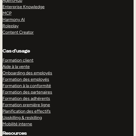
AgentHub
Enterprise Knowledge
MCP
Harmony AI
Roleplay
Content Creator
Cas d’usage
Formation client
Aide à la vente
Onboarding des employés
Formation des employés
Formation à la conformité
Formation des partenaires
Formation des adhérents
Formation première ligne
Planification des effectifs
Upskilling & reskilling
Mobilité interne
Resources