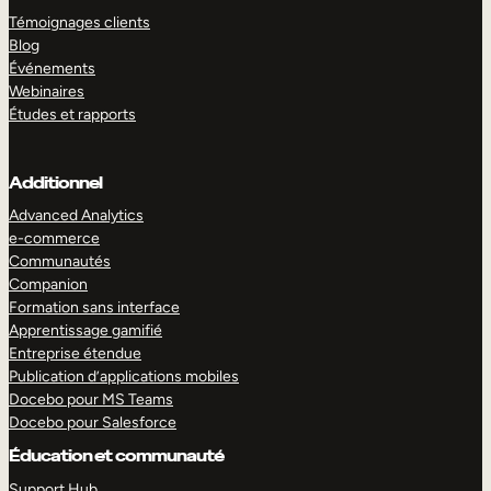
Témoignages clients
Blog
Événements
Webinaires
Études et rapports
Additionnel
Advanced Analytics
e-commerce
Communautés
Companion
Formation sans interface
Apprentissage gamifié
Entreprise étendue
Publication d’applications mobiles
Docebo pour MS Teams
Docebo pour Salesforce
Éducation et communauté
Support Hub