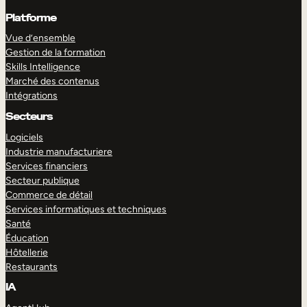
Platforme
Vue d’ensemble
Gestion de la formation
Skills Intelligence
Marché des contenus
Intégrations
Secteurs
Logiciels
Industrie manufacturiere
Services financiers
Secteur publique
Commerce de détail
Services informatiques et techniques
Santé
Éducation
Hôtellerie
Restaurants
IA