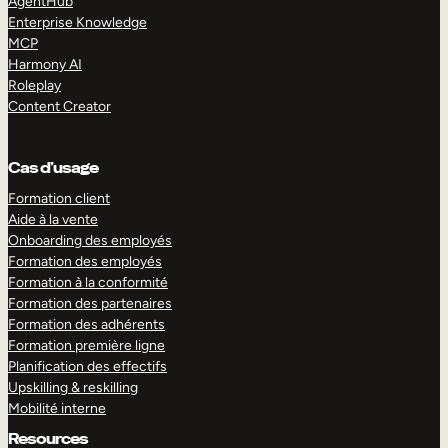
AgentHub
Enterprise Knowledge
MCP
Harmony AI
Roleplay
Content Creator
Cas d’usage
Formation client
Aide à la vente
Onboarding des employés
Formation des employés
Formation à la conformité
Formation des partenaires
Formation des adhérents
Formation première ligne
Planification des effectifs
Upskilling & reskilling
Mobilité interne
Resources