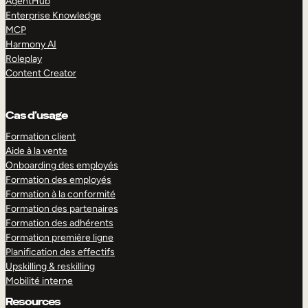
AgentHub
Enterprise Knowledge
MCP
Harmony AI
Roleplay
Content Creator
Cas d’usage
Formation client
Aide à la vente
Onboarding des employés
Formation des employés
Formation à la conformité
Formation des partenaires
Formation des adhérents
Formation première ligne
Planification des effectifs
Upskilling & reskilling
Mobilité interne
Resources