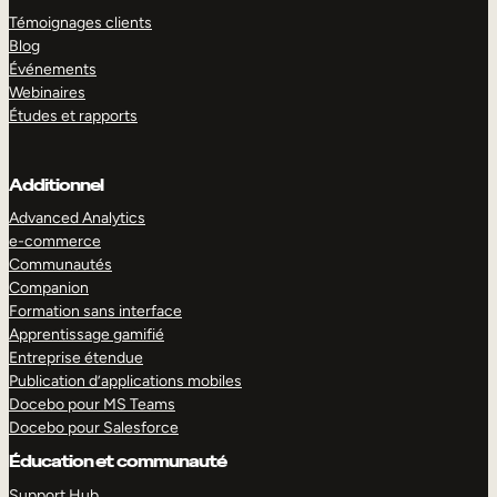
Témoignages clients
Blog
Événements
Webinaires
Études et rapports
Additionnel
Advanced Analytics
e-commerce
Communautés
Companion
Formation sans interface
Apprentissage gamifié
Entreprise étendue
Publication d’applications mobiles
Docebo pour MS Teams
Docebo pour Salesforce
Éducation et communauté
Support Hub