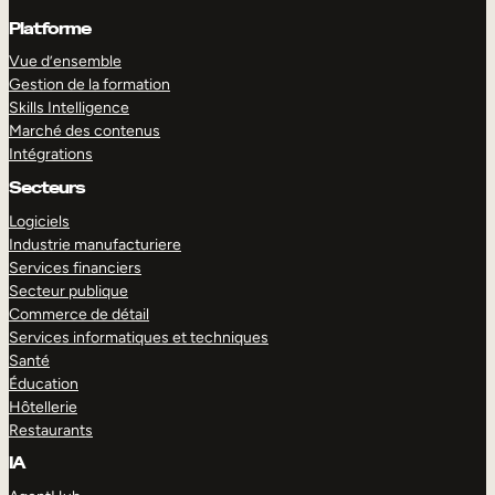
Platforme
Vue d’ensemble
Gestion de la formation
Skills Intelligence
Marché des contenus
Intégrations
Secteurs
Logiciels
Industrie manufacturiere
Services financiers
Secteur publique
Commerce de détail
Services informatiques et techniques
Santé
Éducation
Hôtellerie
Restaurants
IA