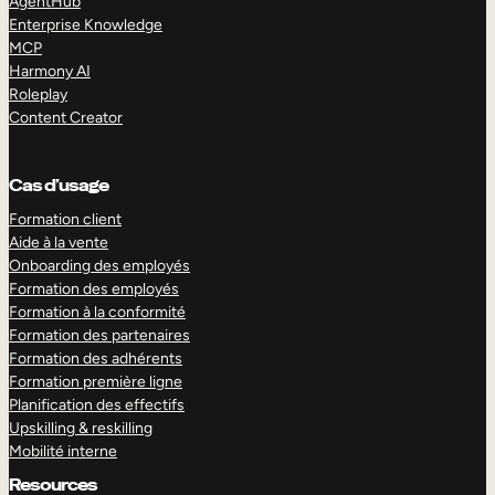
AgentHub
Enterprise Knowledge
MCP
Harmony AI
Roleplay
Content Creator
Cas d’usage
Formation client
Aide à la vente
Onboarding des employés
Formation des employés
Formation à la conformité
Formation des partenaires
Formation des adhérents
Formation première ligne
Planification des effectifs
Upskilling & reskilling
Mobilité interne
Resources