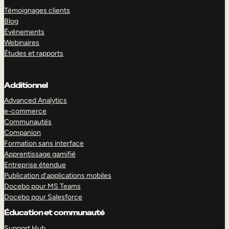
Témoignages clients
Blog
Événements
Webinaires
Études et rapports
Additionnel
Advanced Analytics
e-commerce
Communautés
Companion
Formation sans interface
Apprentissage gamifié
Entreprise étendue
Publication d’applications mobiles
Docebo pour MS Teams
Docebo pour Salesforce
Éducation et communauté
Support Hub