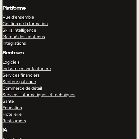
Platforme
Vue d’ensemble
Gestion de la formation
Skills Intelligence
Marché des contenus
Intégrations
Secteurs
Logiciels
Industrie manufacturiere
Services financiers
Secteur publique
Commerce de détail
Services informatiques et techniques
Santé
Éducation
Hôtellerie
Restaurants
IA