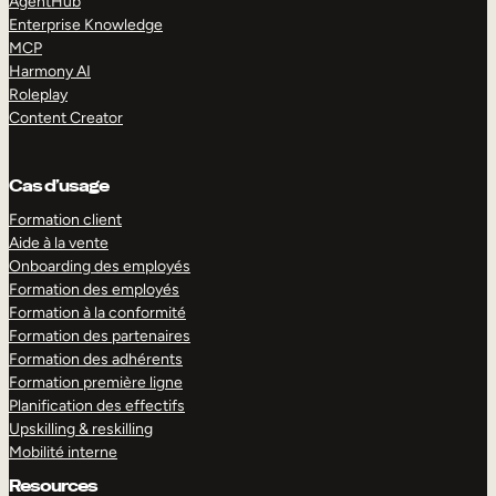
AgentHub
Enterprise Knowledge
MCP
Harmony AI
Roleplay
Content Creator
Cas d’usage
Formation client
Aide à la vente
Onboarding des employés
Formation des employés
Formation à la conformité
Formation des partenaires
Formation des adhérents
Formation première ligne
Planification des effectifs
Upskilling & reskilling
Mobilité interne
Resources