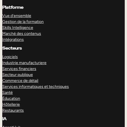
Platforme
Vue d’ensemble
Gestion de la formation
Skills Intelligence
Marché des contenus
Intégrations
Secteurs
Logiciels
Industrie manufacturiere
Services financiers
Secteur publique
Commerce de détail
Services informatiques et techniques
Santé
Éducation
Hôtellerie
Restaurants
IA