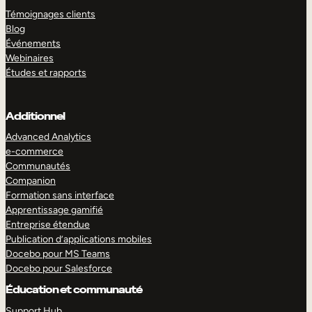
Témoignages clients
Blog
Événements
Webinaires
Études et rapports
Additionnel
Advanced Analytics
e-commerce
Communautés
Companion
Formation sans interface
Apprentissage gamifié
Entreprise étendue
Publication d’applications mobiles
Docebo pour MS Teams
Docebo pour Salesforce
Éducation et communauté
Support Hub