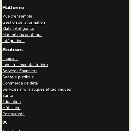
Platforme
Vue d’ensemble
Gestion de la formation
Skills Intelligence
Marché des contenus
Intégrations
Secteurs
Logiciels
Industrie manufacturiere
Services financiers
Secteur publique
Commerce de détail
Services informatiques et techniques
Santé
Éducation
Hôtellerie
Restaurants
IA