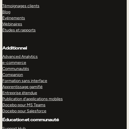
Témoignages clients
Blog
Événements
Webinaires
Études et rapports
Additionnel
Advanced Analytics
e-commerce
Communautés
Companion
Formation sans interface
Apprentissage gamifié
Entreprise étendue
Publication d’applications mobiles
Docebo pour MS Teams
Docebo pour Salesforce
Éducation et communauté
Support Hub