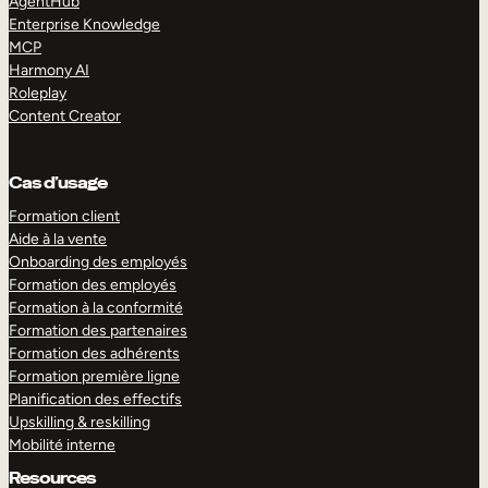
AgentHub
Enterprise Knowledge
MCP
Harmony AI
Roleplay
Content Creator
Cas d’usage
Formation client
Aide à la vente
Onboarding des employés
Formation des employés
Formation à la conformité
Formation des partenaires
Formation des adhérents
Formation première ligne
Planification des effectifs
Upskilling & reskilling
Mobilité interne
Resources