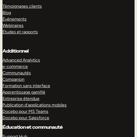
Témoignages clients
Blog
Événements
Webinaires
Études et rapports
Additionnel
Advanced Analytics
e-commerce
Communautés
Companion
Formation sans interface
Apprentissage gamifié
Entreprise étendue
Publication d’applications mobiles
Docebo pour MS Teams
Docebo pour Salesforce
Éducation et communauté
Support Hub