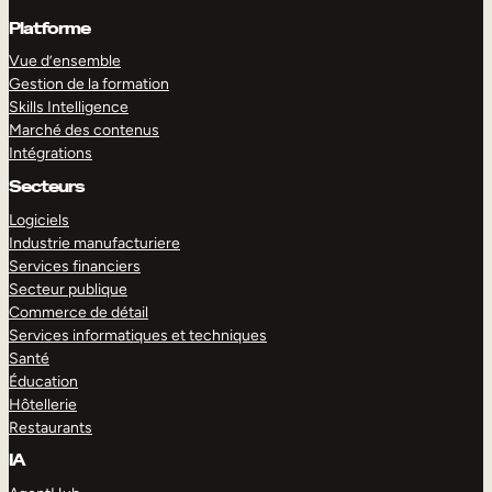
Platforme
Vue d’ensemble
Gestion de la formation
Skills Intelligence
Marché des contenus
Intégrations
Secteurs
Logiciels
Industrie manufacturiere
Services financiers
Secteur publique
Commerce de détail
Services informatiques et techniques
Santé
Éducation
Hôtellerie
Restaurants
IA