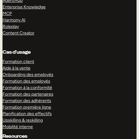
AgentHub
Enterprise Knowledge
MCP
Harmony AI
Roleplay
Content Creator
Cas d’usage
Formation client
Aide à la vente
Onboarding des employés
Formation des employés
Formation à la conformité
Formation des partenaires
Formation des adhérents
Formation première ligne
Planification des effectifs
Upskilling & reskilling
Mobilité interne
Resources